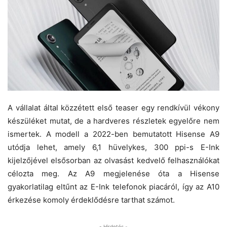
A vállalat által közzétett első teaser egy rendkívül vékony
készüléket mutat, de a hardveres részletek egyelőre nem
ismertek. A modell a 2022-ben bemutatott Hisense A9
utódja lehet, amely 6,1 hüvelykes, 300 ppi-s E-Ink
kijelzőjével elsősorban az olvasást kedvelő felhasználókat
célozta meg. Az A9 megjelenése óta a Hisense
gyakorlatilag eltűnt az E-Ink telefonok piacáról, így az A10
érkezése komoly érdeklődésre tarthat számot.
- Hirdetés -