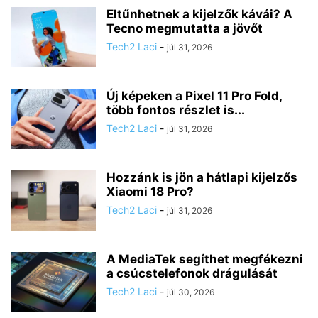
Eltűnhetnek a kijelzők kávái? A
Tecno megmutatta a jövőt
Tech2 Laci
-
júl 31, 2026
Új képeken a Pixel 11 Pro Fold,
több fontos részlet is...
Tech2 Laci
-
júl 31, 2026
Hozzánk is jön a hátlapi kijelzős
Xiaomi 18 Pro?
Tech2 Laci
-
júl 31, 2026
A MediaTek segíthet megfékezni
a csúcstelefonok drágulását
Tech2 Laci
-
júl 30, 2026