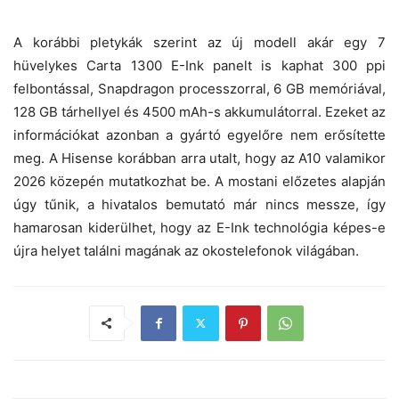
A korábbi pletykák szerint az új modell akár egy 7
hüvelykes Carta 1300 E-Ink panelt is kaphat 300 ppi
felbontással, Snapdragon processzorral, 6 GB memóriával,
128 GB tárhellyel és 4500 mAh-s akkumulátorral. Ezeket az
információkat azonban a gyártó egyelőre nem erősítette
meg. A Hisense korábban arra utalt, hogy az A10 valamikor
2026 közepén mutatkozhat be. A mostani előzetes alapján
úgy tűnik, a hivatalos bemutató már nincs messze, így
hamarosan kiderülhet, hogy az E-Ink technológia képes-e
újra helyet találni magának az okostelefonok világában.