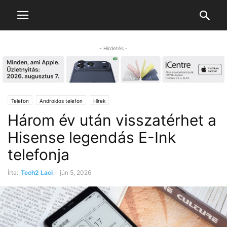
- Hirdetés -
Telefon
Androidos telefon
Hírek
Három év után visszatérhet a
Hisense legendás E-Ink
telefonja
Írta:
Tech2 Laci
-
jún 5, 2026