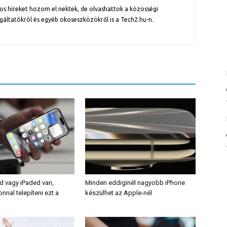
os híreket hozom el nektek, de olvashattok a közösségi
gáltatókról és egyéb okoseszközökről is a Tech2.hu-n.
d vagy iPaded van,
Minden eddiginél nagyobb iPhone
nal telepíteni ezt a
készülhet az Apple-nél