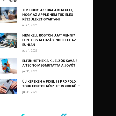
TIM COOK: AKKORA A KERESLET,
HOGY AZ APPLE NEM TUD ELÉG
KÉSZÜLÉKET GYÁRTANI
aug 1, 2026
NEM KELL RÖGTÖN ÚJAT VENNI?
FONTOS VÁLTOZÁS INDULT EL AZ
EU-BAN
aug 1, 2026
ELTŰNHETNEK A KIJELZŐK KÁVÁI?
A TECNO MEGMUTATTA A JÖVŐT
júl 31, 2026
ÚJ KÉPEKEN A PIXEL 11 PRO FOLD,
TÖBB FONTOS RÉSZLET IS KIDERÜLT
júl 31, 2026