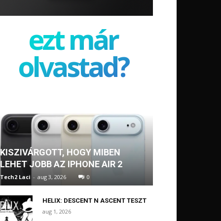
ezt már
olvastad?
KISZIVÁRGOTT, HOGY MIBEN
LEHET JOBB AZ IPHONE AIR 2
Tech2 Laci
-
aug 3, 2026
0
HELIX: DESCENT N ASCENT TESZT
aug 1, 2026