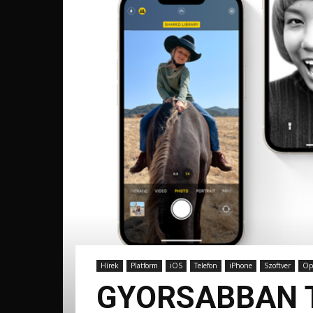
Hírek
Platform
iOS
Telefon
iPhone
Szoftver
Ope
GYORSABBAN TE