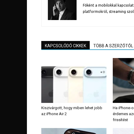
Főként a mobilokkal kapcsolat
platformokról, streaming szol
KAPCSOLÓDÓ CIKKEK
TÖBB A SZERZŐTŐL
Kiszivárgott, hogy miben lehet jobb
Ha iPhone-o
az iPhone Air 2
érdemes azon
frissítést