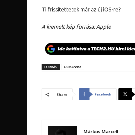
Ti frissítettetek már az új iOS-re?
A kiemelt kép forrása: Apple
FORRÁS
GSMArena
Facebook
Share
Márkus Marcell