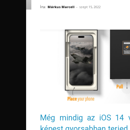
Írta:
Márkus Marcell
-
szept 15, 2022
Még mindig az iOS 14 ve
képest gyorsabban terjed 