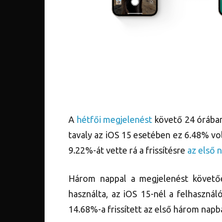
A
hétfői megjelenést
követő 24 órában 
tavaly az iOS 15 esetében ez 6.48% vo
9.22%-át vette rá a frissítésre
az első 
Három nappal a megjelenést követő
használta, az iOS 15-nél a felhaszná
14.68%-a frissített az első három napb