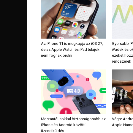
Az iPhone 11 is megkapja az iOS 27,
Gyorsabb iP
de az Apple Watch és iPad tulajok
iPadek és 
nem fognak örülni
ezeket hozz
rendszerek
Mostantól sokkal biztonságosabb az
Végre Andro
iPhone és Android közötti
Apple NameD
üzenetküldés