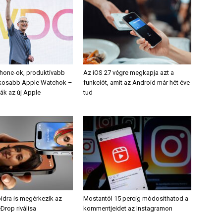
hone-ok, produktívabb
Az iOS 27 végre megkapja azt a
okosabb Apple Watchok –
funkciót, amit az Android már hét éve
ák az új Apple
tud
idra is megérkezik az
Mostantól 15 percig módosíthatod a
rop riválisa
kommentjeidet az Instagramon