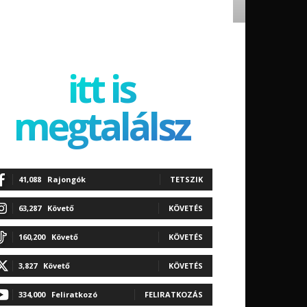
itt is
megtalálsz
41,088
Rajongók
TETSZIK
63,287
Követő
KÖVETÉS
160,200
Követő
KÖVETÉS
3,827
Követő
KÖVETÉS
334,000
Feliratkozó
FELIRATKOZÁS