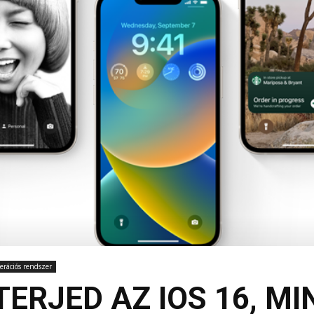
rációs rendszer
RJED AZ IOS 16, MIN