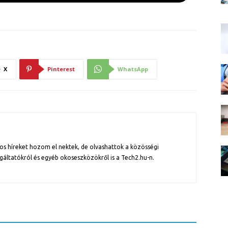
X
Pinterest
WhatsApp
os híreket hozom el nektek, de olvashattok a közösségi
gáltatókról és egyéb okoseszközökről is a Tech2.hu-n.