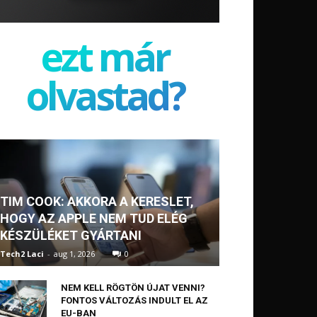
ezt már
olvastad?
TIM COOK: AKKORA A KERESLET,
HOGY AZ APPLE NEM TUD ELÉG
KÉSZÜLÉKET GYÁRTANI
Tech2 Laci
-
aug 1, 2026
0
NEM KELL RÖGTÖN ÚJAT VENNI?
FONTOS VÁLTOZÁS INDULT EL AZ
EU-BAN