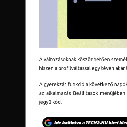
A változásoknak köszönhetően személy
hiszen a profilváltással egy tévén akár
A gyerekzár funkció a következő napok
az alkalmazás Beállítások menüjében l
jegyű kód.