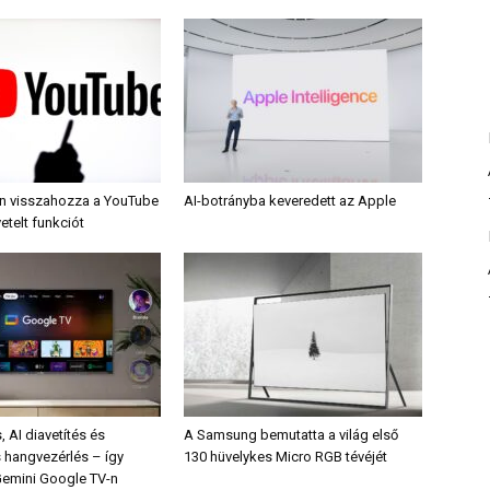
án visszahozza a YouTube
AI-botrányba keveredett az Apple
etelt funkciót
 AI diavetítés és
A Samsung bemutatta a világ első
 hangvezérlés – így
130 hüvelykes Micro RGB tévéjét
Gemini Google TV-n