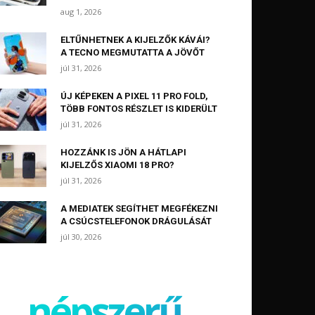
aug 1, 2026
ELTŰNHETNEK A KIJELZŐK KÁVÁI?
A TECNO MEGMUTATTA A JÖVŐT
júl 31, 2026
ÚJ KÉPEKEN A PIXEL 11 PRO FOLD,
TÖBB FONTOS RÉSZLET IS KIDERÜLT
júl 31, 2026
HOZZÁNK IS JÖN A HÁTLAPI
KIJELZŐS XIAOMI 18 PRO?
júl 31, 2026
A MEDIATEK SEGÍTHET MEGFÉKEZNI
A CSÚCSTELEFONOK DRÁGULÁSÁT
júl 30, 2026
népszerű