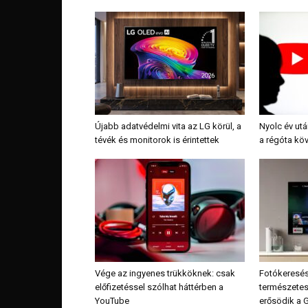
Újabb adatvédelmi vita az LG körül, a
Nyolc év ut
tévék és monitorok is érintettek
a régóta köv
Vége az ingyenes trükköknek: csak
Fotókeresés,
előfizetéssel szólhat háttérben a
természetes
YouTube
erősödik a 