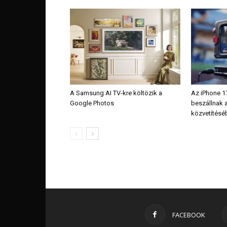
A Samsung AI TV-kre költözik a
Az iPhone 17
Google Photos
beszállnak 
közvetítésé
FACEBOOK