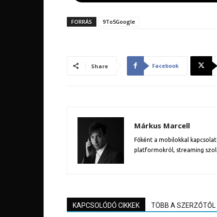
FORRÁS
9To5Google
Facebook
Share
Márkus Marcell
Főként a mobilokkal kapcsolat
platformokról, streaming szol
KAPCSOLÓDÓ CIKKEK
TÖBB A SZERZŐTŐL