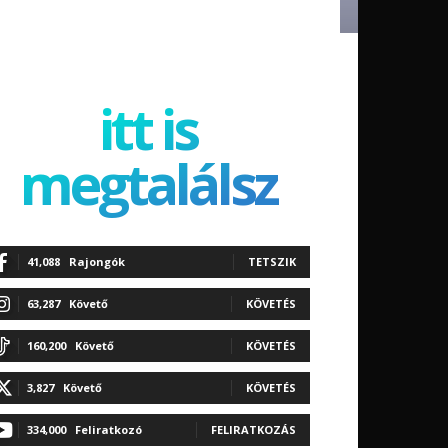
itt is
megtalálsz
41,088
Rajongók
TETSZIK
63,287
Követő
KÖVETÉS
160,200
Követő
KÖVETÉS
3,827
Követő
KÖVETÉS
334,000
Feliratkozó
FELIRATKOZÁS