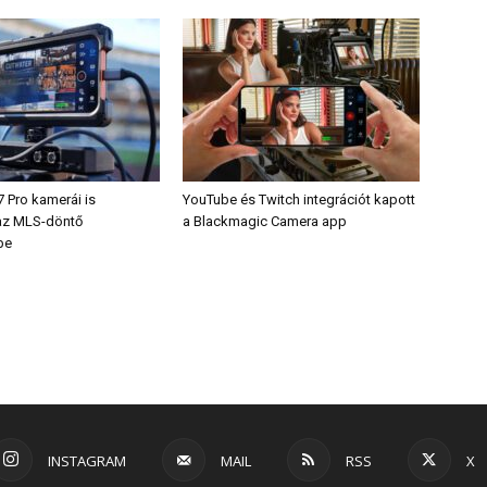
 Pro kamerái is
YouTube és Twitch integrációt kapott
az MLS-döntő
a Blackmagic Camera app
be
INSTAGRAM
MAIL
RSS
X