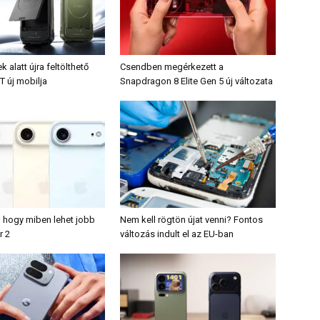
alatt újra feltölthető
Csendben megérkezett a
T új mobilja
Snapdragon 8 Elite Gen 5 új változata
, hogy miben lehet jobb
Nem kell rögtön újat venni? Fontos
r 2
változás indult el az EU-ban