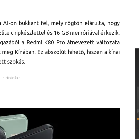
AI-on bukkant fel, mely rögtön elárulta, hogy
lite chipkészlettel és 16 GB memóriával érkezik.
 igazából a Redmi K80 Pro átnevezett változata
meg Kínában. Ez abszolút hihető, hiszen a kínai
tt szokás.
- Hirdetés -