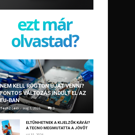
ezt már
olvastad?
NEM KELL RÖGTÖN ÚJAT VENNI?
FONTOS VÁLTOZÁS INDULT EL AZ
EU-BAN
Tech2 Laci
-
aug 1, 2026
0
ELTŰNHETNEK A KIJELZŐK KÁVÁI?
A TECNO MEGMUTATTA A JÖVŐT
júl 31, 2026