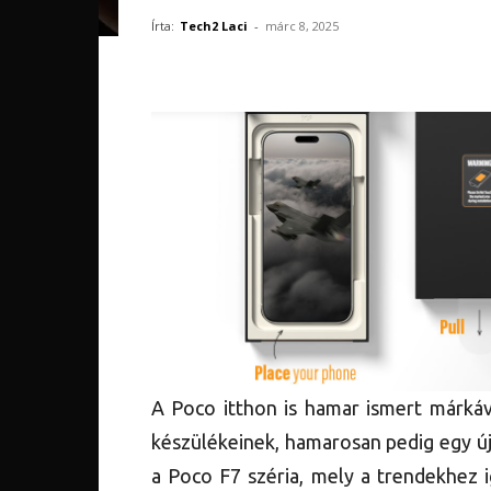
Írta:
Tech2 Laci
-
márc 8, 2025
A Poco itthon is hamar ismert márkáv
készülékeinek, hamarosan pedig egy új
a Poco F7 széria, mely a trendekhez 