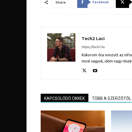
Facebook
Share
Tech2 Laci
https://tech2.hu
Kiskorom óta vonzott az inform
most vagyok, időm nagy részé
KAPCSOLÓDÓ CIKKEK
TÖBB A SZERZŐTŐL