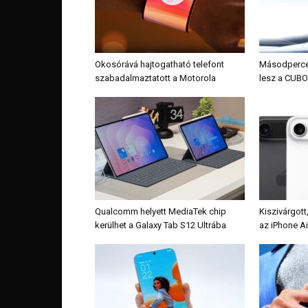
Okosórává hajtogatható telefont
Másodpercek 
szabadalmaztatott a Motorola
lesz a CUBO
Qualcomm helyett MediaTek chip
Kiszivárgott
kerülhet a Galaxy Tab S12 Ultrába
az iPhone Ai