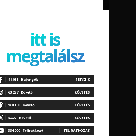
itt is
megtalálsz
41,088
Rajongók
TETSZIK
63,287
Követő
KÖVETÉS
160,100
Követő
KÖVETÉS
3,827
Követő
KÖVETÉS
334,000
Feliratkozó
FELIRATKOZÁS