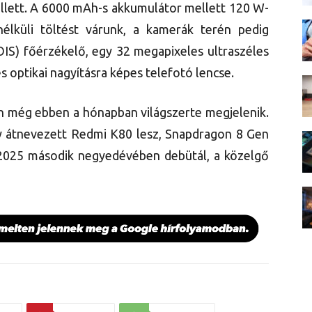
ellett. A 6000 mAh-s akkumulátor mellett 120 W-
lküli töltést várunk, a kamerák terén pedig
IS) főérzékelő, egy 32 megapixeles ultraszéles
s optikai nagyításra képes telefotó lencse.
an még ebben a hónapban világszerte megjelenik.
gy átnevezett Redmi K80 lesz, Snapdragon 8 Gen
2025 második negyedévében debütál, a közelgő