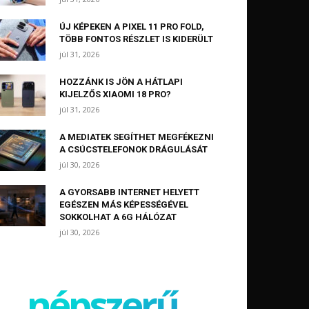
ÚJ KÉPEKEN A PIXEL 11 PRO FOLD,
TÖBB FONTOS RÉSZLET IS KIDERÜLT
júl 31, 2026
HOZZÁNK IS JÖN A HÁTLAPI
KIJELZŐS XIAOMI 18 PRO?
júl 31, 2026
A MEDIATEK SEGÍTHET MEGFÉKEZNI
A CSÚCSTELEFONOK DRÁGULÁSÁT
júl 30, 2026
A GYORSABB INTERNET HELYETT
EGÉSZEN MÁS KÉPESSÉGÉVEL
SOKKOLHAT A 6G HÁLÓZAT
júl 30, 2026
népszerű