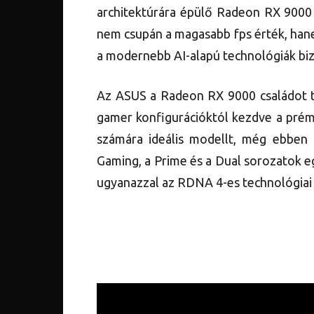
architektúrára épülő Radeon RX 9000 s
nem csupán a magasabb fps érték, hanem
a modernebb AI-alapú technológiák biz
Az ASUS a Radeon RX 9000 családot tö
gamer konfigurációktól kezdve a prém
számára ideális modellt, még ebben a
Gaming, a Prime és a Dual sorozatok e
ugyanazzal az RDNA 4-es technológiai 