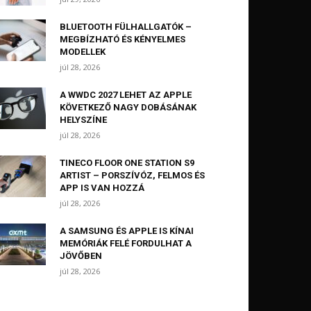
BLUETOOTH FÜLHALLGATÓK –
MEGBÍZHATÓ ÉS KÉNYELMES
MODELLEK
júl 28, 2026
A WWDC 2027 LEHET AZ APPLE
KÖVETKEZŐ NAGY DOBÁSÁNAK
HELYSZÍNE
júl 28, 2026
TINECO FLOOR ONE STATION S9
ARTIST – PORSZÍVÓZ, FELMOS ÉS
APP IS VAN HOZZÁ
júl 28, 2026
A SAMSUNG ÉS APPLE IS KÍNAI
MEMÓRIÁK FELÉ FORDULHAT A
JÖVŐBEN
júl 28, 2026