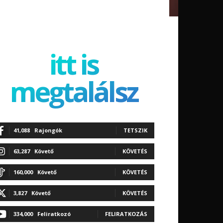
itt is
megtalálsz
41,088
Rajongók
TETSZIK
63,287
Követő
KÖVETÉS
160,000
Követő
KÖVETÉS
3,827
Követő
KÖVETÉS
334,000
Feliratkozó
FELIRATKOZÁS