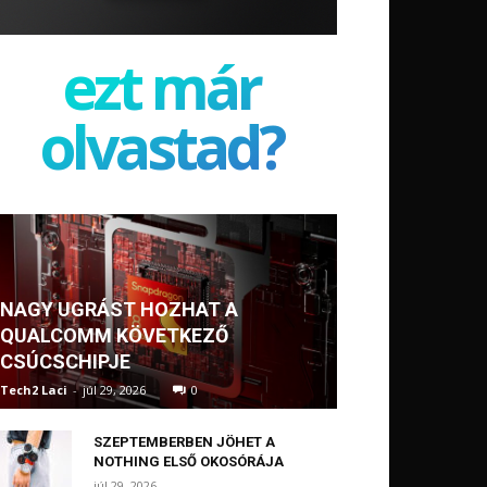
ezt már
olvastad?
NAGY UGRÁST HOZHAT A
QUALCOMM KÖVETKEZŐ
CSÚCSCHIPJE
Tech2 Laci
-
júl 29, 2026
0
SZEPTEMBERBEN JÖHET A
NOTHING ELSŐ OKOSÓRÁJA
júl 29, 2026