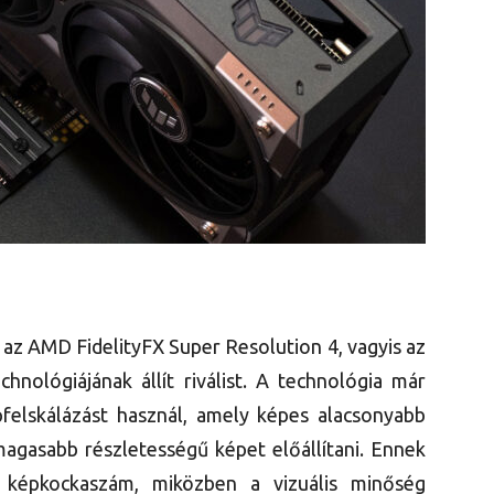
 az AMD FidelityFX Super Resolution 4, vagyis az
chnológiájának állít riválist. A technológia már
pfelskálázást használ, amely képes alacsonyabb
agasabb részletességű képet előállítani. Ennek
 képkockaszám, miközben a vizuális minőség