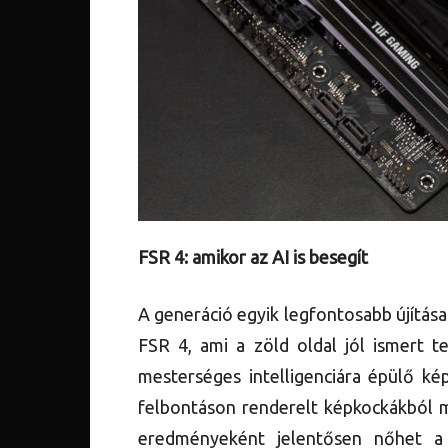
FSR 4: amikor az AI is besegít
A generáció egyik legfontosabb újítása
FSR 4, ami a zöld oldal jól ismert te
mesterséges intelligenciára épülő ké
felbontáson renderelt képkockákból m
eredményeként jelentősen nőhet a