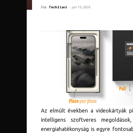
Írta:
Tech2 Laci
-
jún 15, 2026
Az elmúlt években a videokártyák p
intelligens szoftveres megoldások
energiahatékonyság is egyre fontos