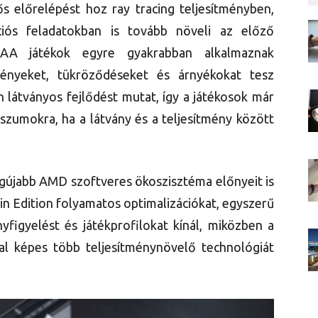
tős előrelépést hoz ray tracing teljesítményben,
iós feladatokban is tovább növeli az előző
AA játékok egyre gyakrabban alkalmaznak
fényeket, tükröződéseket és árnyékokat tesz
 látványos fejlődést mutat, így a játékosok már
umokra, ha a látvány és a teljesítmény között
egújabb AMD szoftveres ökoszisztéma előnyeit is
in Edition folyamatos optimalizációkat, egyszerű
nyfigyelést és játékprofilokat kínál, miközben a
al képes több teljesítménynövelő technológiát