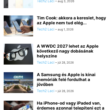
Tech2 Laci
-
aug 3, 2026
Tim Cook: akkora a kereslet, hogy
az Apple nem tud elég...
Tech2 Laci
-
aug 1, 2026
A WWDC 2027 lehet az Apple
következő nagy dobásának
helyszíne
Tech2 Laci
-
júl 28, 2026
A Samsung és Apple is kínai
memóriák felé fordulhat a
jövőben
Tech2 Laci
-
júl 28, 2026
Ha iPhone-od vagy iPaded van,
érdemes azonnal telepíteni ezt a