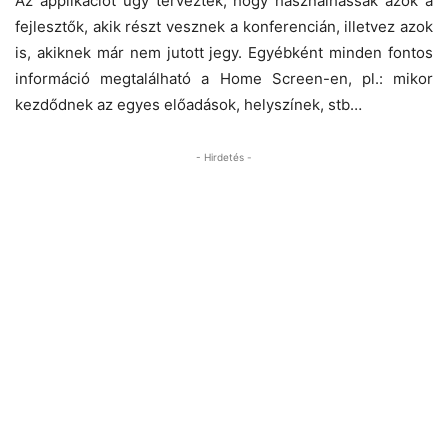
Az applikációt úgy tervezték, hogy használhassák azok a
fejlesztők, akik részt vesznek a konferencián, illetvez azok
is, akiknek már nem jutott jegy. Egyébként minden fontos
információ megtalálható a Home Screen-en, pl.: mikor
kezdődnek az egyes előadások, helyszínek, stb…
- Hirdetés -