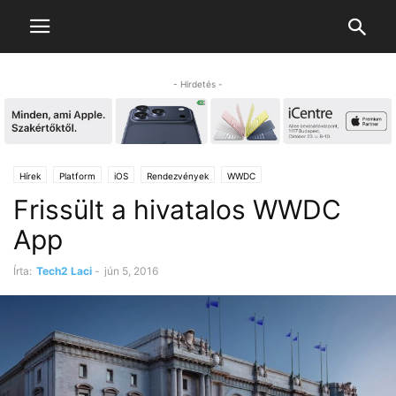
- Hirdetés -
Hírek
Platform
iOS
Rendezvények
WWDC
Frissült a hivatalos WWDC
App
Írta:
Tech2 Laci
-
jún 5, 2016