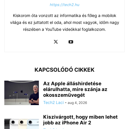
https://tech2.hu
Kiskorom óta vonzott az informatika és főleg a mobilok
világa és ez juttatott el oda, ahol most vagyok, időm nagy
részében a YouTube videókkal foglalkozom.
KAPCSOLÓDÓ CIKKEK
Az Apple álláshirdetése
elárulhatta, mire szánja az
okosszemüvegét
Tech2 Laci
-
aug 4, 2026
Kiszivárgott, hogy miben lehet
jobb az iPhone Air 2