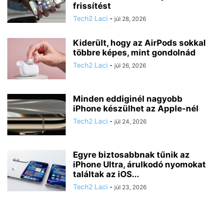
frissítést
Tech2 Laci
-
júl 28, 2026
Kiderült, hogy az AirPods sokkal
többre képes, mint gondolnád
Tech2 Laci
-
júl 26, 2026
Minden eddiginél nagyobb
iPhone készülhet az Apple-nél
Tech2 Laci
-
júl 24, 2026
Egyre biztosabbnak tűnik az
iPhone Ultra, árulkodó nyomokat
találtak az iOS...
Tech2 Laci
-
júl 23, 2026