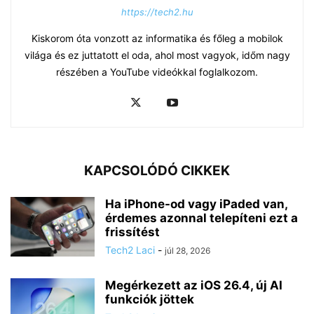
https://tech2.hu
Kiskorom óta vonzott az informatika és főleg a mobilok
világa és ez juttatott el oda, ahol most vagyok, időm nagy
részében a YouTube videókkal foglalkozom.
KAPCSOLÓDÓ CIKKEK
Ha iPhone-od vagy iPaded van,
érdemes azonnal telepíteni ezt a
frissítést
Tech2 Laci
-
júl 28, 2026
Megérkezett az iOS 26.4, új AI
funkciók jöttek