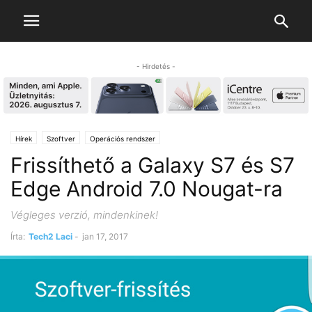
- Hirdetés -
Hírek
Szoftver
Operációs rendszer
Frissíthető a Galaxy S7 és S7
Edge Android 7.0 Nougat-ra
Végleges verzió, mindenkinek!
Írta:
Tech2 Laci
-
jan 17, 2017