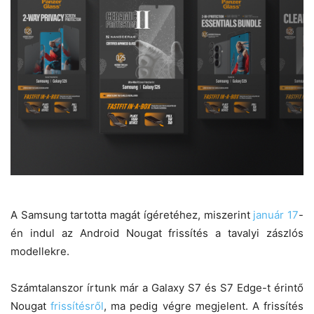
A Samsung tartotta magát ígéretéhez, miszerint
január 17
-
én indul az Android Nougat frissítés a tavalyi zászlós
modellekre.
Számtalanszor írtunk már a Galaxy S7 és S7 Edge-t érintő
Nougat
frissítésről
, ma pedig végre megjelent. A frissítés