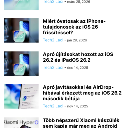
Tech2 Laci
-
márc 25, 2026
Miért óvatosak az iPhone-
tulajdonosok az iOS 26
frissítéssel?
Tech2 Laci
-
jan 29, 2026
Apró újításokat hozott az iOS
26.2 és iPadOS 26.2
Tech2 Laci
-
dec 14, 2025
Apró javításokkal és AirDrop-
hibával érkezett meg az iOS 26.2
második bétája
Tech2 Laci
-
nov 14, 2025
Több népszerű Xiaomi készülék
sem kapja már meg az Android