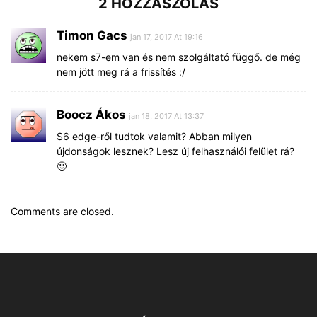
2 HOZZÁSZÓLÁS
Timon Gacs
jan 17, 2017 At 19:16
nekem s7-em van és nem szolgáltató függő. de még
nem jött meg rá a frissítés :/
Boocz Ákos
jan 18, 2017 At 13:37
S6 edge-ről tudtok valamit? Abban milyen
újdonságok lesznek? Lesz új felhasználói felület rá?
🙂
Comments are closed.