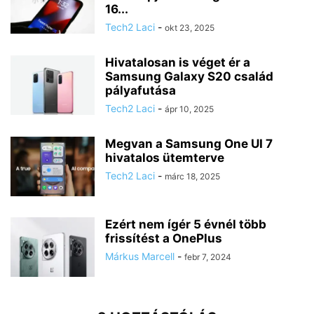
16...
Tech2 Laci
-
okt 23, 2025
Hivatalosan is véget ér a
Samsung Galaxy S20 család
pályafutása
Tech2 Laci
-
ápr 10, 2025
Megvan a Samsung One UI 7
hivatalos ütemterve
Tech2 Laci
-
márc 18, 2025
Ezért nem ígér 5 évnél több
frissítést a OnePlus
Márkus Marcell
-
febr 7, 2024