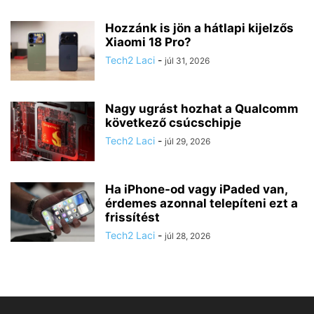
Hozzánk is jön a hátlapi kijelzős
Xiaomi 18 Pro?
Tech2 Laci
-
júl 31, 2026
Nagy ugrást hozhat a Qualcomm
következő csúcschipje
Tech2 Laci
-
júl 29, 2026
Ha iPhone-od vagy iPaded van,
érdemes azonnal telepíteni ezt a
frissítést
Tech2 Laci
-
júl 28, 2026