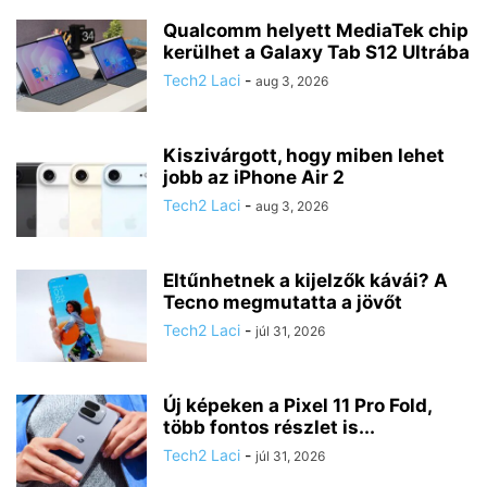
Qualcomm helyett MediaTek chip
kerülhet a Galaxy Tab S12 Ultrába
Tech2 Laci
-
aug 3, 2026
Kiszivárgott, hogy miben lehet
jobb az iPhone Air 2
Tech2 Laci
-
aug 3, 2026
Eltűnhetnek a kijelzők kávái? A
Tecno megmutatta a jövőt
Tech2 Laci
-
júl 31, 2026
Új képeken a Pixel 11 Pro Fold,
több fontos részlet is...
Tech2 Laci
-
júl 31, 2026