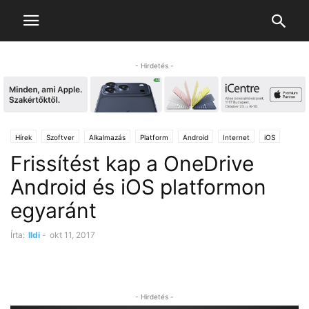
- Hirdetés -
Hírek
Szoftver
Alkalmazás
Platform
Android
Internet
iOS
Frissítést kap a OneDrive
Android és iOS platformon
egyaránt
Írta:
Ildi
-
okt 11, 2017
- Hirdetés -