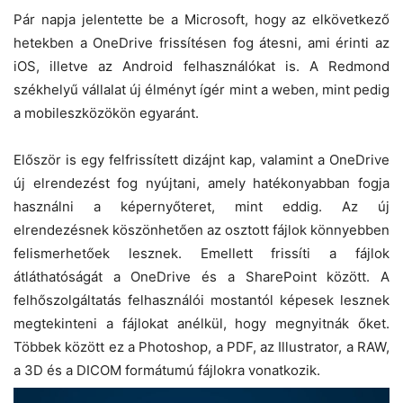
Pár napja jelentette be a Microsoft, hogy az elkövetkező
hetekben a OneDrive frissítésen fog átesni, ami érinti az
iOS, illetve az Android felhasználókat is. A Redmond
székhelyű vállalat új élményt ígér mint a weben, mint pedig
a mobileszközökön egyaránt.
Először is egy felfrissített dizájnt kap, valamint a OneDrive
új elrendezést fog nyújtani, amely hatékonyabban fogja
használni a képernyőteret, mint eddig. Az új
elrendezésnek köszönhetően az osztott fájlok könnyebben
felismerhetőek lesznek. Emellett frissíti a fájlok
átláthatóságát a OneDrive és a SharePoint között. A
felhőszolgáltatás felhasználói mostantól képesek lesznek
megtekinteni a fájlokat anélkül, hogy megnyitnák őket.
Többek között ez a Photoshop, a PDF, az Illustrator, a RAW,
a 3D és a DICOM formátumú fájlokra vonatkozik.