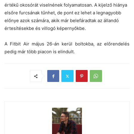
értékű okosórát viselnének folyamatosan. A kijelző hiánya
elsőre furcsának tűnhet, de pont ez lehet a legnagyobb
előnye azok számára, akik már belefáradtak az állandó
értesítésekbe és villogó képernyőkbe.
A Fitbit Air május 26-án kerül boltokba, az előrendelés
pedig már több piacon is elindult.