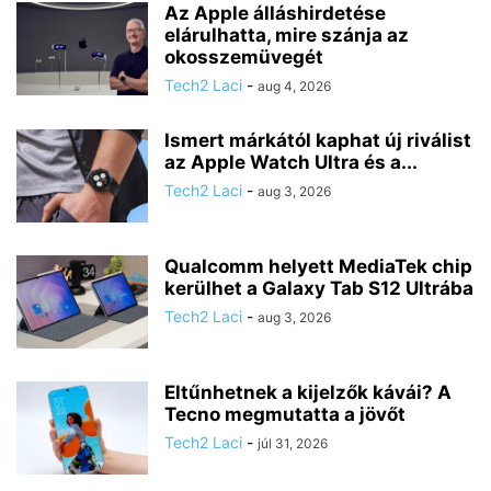
Az Apple álláshirdetése
elárulhatta, mire szánja az
okosszemüvegét
Tech2 Laci
-
aug 4, 2026
Ismert márkától kaphat új riválist
az Apple Watch Ultra és a...
Tech2 Laci
-
aug 3, 2026
Qualcomm helyett MediaTek chip
kerülhet a Galaxy Tab S12 Ultrába
Tech2 Laci
-
aug 3, 2026
Eltűnhetnek a kijelzők kávái? A
Tecno megmutatta a jövőt
Tech2 Laci
-
júl 31, 2026