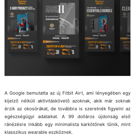
A Google bemutatta az új Fitbit Airt, ami lényegében egy
kijelző nélküli aktivitáskövető azoknak, akik már soknak
érzik az okosórákat, de továbbra is szeretnék figyelni az
egészségügyi adataikat. A 99 dolláros újdonság első
ránézésre inkább egy minimalista karkötőnek tűnik, mint
klasszikus wearable eszköznek.