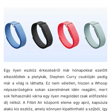
Egy ilyen eszköz érkezéséről már hónapokkal ezelőtt
elkezdődtek a pletykák, Stephen Curry csuklóján pedig
már a világ is láthatta. Ez nem véletlen, hiszen a Whoop
népszerűségére sokan szeretnének idén reagálni, mert
sok felhasználó várna egy ilyen megoldást csak előfizetési
díj nélkül. A Fitbit Air központi eleme egy apró, kapszula
alakú kis eszköz, amely könnyen kipattintható a szíjból, így