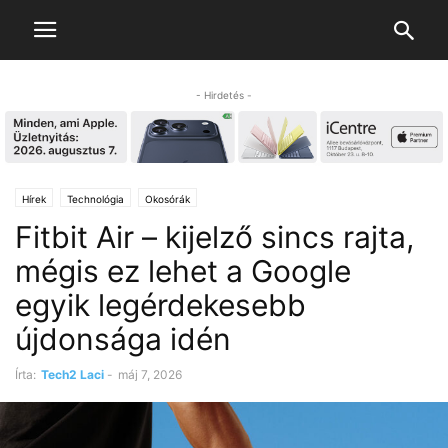
- Hirdetés -
Hírek
Technológia
Okosórák
Fitbit Air – kijelző sincs rajta,
mégis ez lehet a Google
egyik legérdekesebb
újdonsága idén
Írta:
Tech2 Laci
-
máj 7, 2026