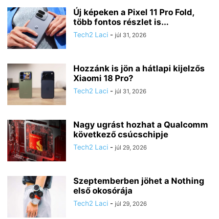
Új képeken a Pixel 11 Pro Fold,
több fontos részlet is...
Tech2 Laci
-
júl 31, 2026
Hozzánk is jön a hátlapi kijelzős
Xiaomi 18 Pro?
Tech2 Laci
-
júl 31, 2026
Nagy ugrást hozhat a Qualcomm
következő csúcschipje
Tech2 Laci
-
júl 29, 2026
Szeptemberben jöhet a Nothing
első okosórája
Tech2 Laci
-
júl 29, 2026