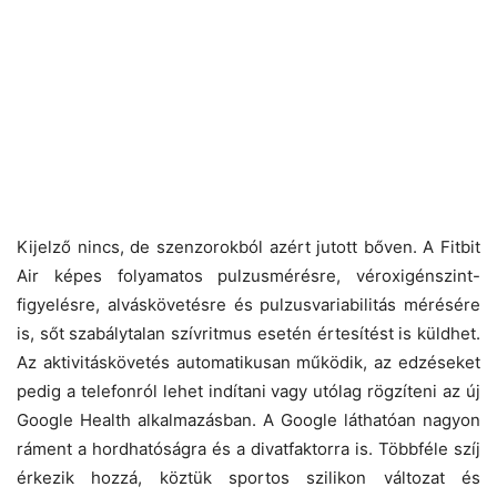
Kijelző nincs, de szenzorokból azért jutott bőven. A Fitbit
Air képes folyamatos pulzusmérésre, véroxigénszint-
figyelésre, alváskövetésre és pulzusvariabilitás mérésére
is, sőt szabálytalan szívritmus esetén értesítést is küldhet.
Az aktivitáskövetés automatikusan működik, az edzéseket
pedig a telefonról lehet indítani vagy utólag rögzíteni az új
Google Health alkalmazásban. A Google láthatóan nagyon
ráment a hordhatóságra és a divatfaktorra is. Többféle szíj
érkezik hozzá, köztük sportos szilikon változat és