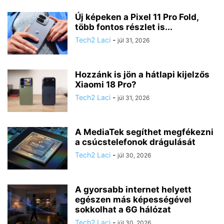
Új képeken a Pixel 11 Pro Fold,
több fontos részlet is...
Tech2 Laci
-
júl 31, 2026
Hozzánk is jön a hátlapi kijelzős
Xiaomi 18 Pro?
Tech2 Laci
-
júl 31, 2026
A MediaTek segíthet megfékezni
a csúcstelefonok drágulását
Tech2 Laci
-
júl 30, 2026
A gyorsabb internet helyett
egészen más képességével
sokkolhat a 6G hálózat
Tech2 Laci
-
júl 30, 2026