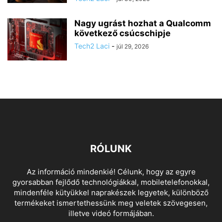
Nagy ugrást hozhat a Qualcomm
következő csúcschipje
Tech2 Laci
-
júl 29, 2026
RÓLUNK
Az információ mindenkié! Célunk, hogy az egyre
gyorsabban fejlődő technológiákkal, mobiletelefonokkal,
mindenféle kütyükkel naprakészek legyetek, különböző
termékeket ismertethessünk meg veletek szövegesen,
illetve videó formájában.