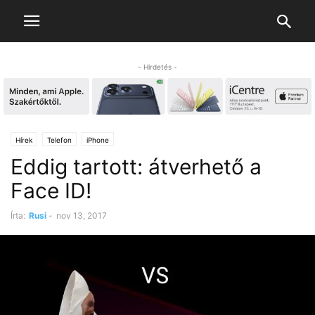
- Hirdetés -
Hírek
Telefon
iPhone
Eddig tartott: átverhető a
Face ID!
Írta:
Rusi
-
nov 13, 2017