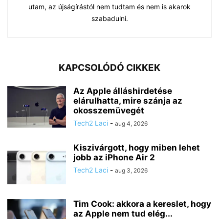
utam, az újságírástól nem tudtam és nem is akarok
szabadulni.
KAPCSOLÓDÓ CIKKEK
Az Apple álláshirdetése
elárulhatta, mire szánja az
okosszemüvegét
Tech2 Laci
-
aug 4, 2026
Kiszivárgott, hogy miben lehet
jobb az iPhone Air 2
Tech2 Laci
-
aug 3, 2026
Tim Cook: akkora a kereslet, hogy
az Apple nem tud elég...