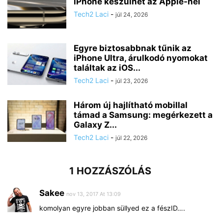
iPhone készülhet az Apple-nél
Tech2 Laci
-
júl 24, 2026
Egyre biztosabbnak tűnik az
iPhone Ultra, árulkodó nyomokat
találtak az iOS...
Tech2 Laci
-
júl 23, 2026
Három új hajlítható mobillal
támad a Samsung: megérkezett a
Galaxy Z...
Tech2 Laci
-
júl 22, 2026
1 HOZZÁSZÓLÁS
Sakee
nov 13, 2017 At 13:09
komolyan egyre jobban süllyed ez a fészID….