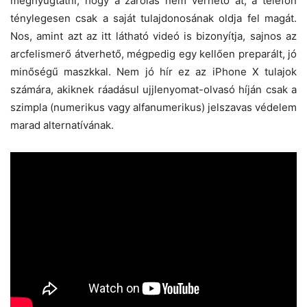
megnyugtatni, hogy a zárolás nem verhető át, a telefon
ténylegesen csak a saját tulajdonosának oldja fel magát.
Nos, amint azt az itt látható videó is bizonyítja, sajnos az
arcfelismerő átverhető, mégpedig egy kellően preparált, jó
minőségű maszkkal. Nem jó hír ez az iPhone X tulajok
számára, akiknek ráadásul ujjlenyomat-olvasó híján csak a
szimpla (numerikus vagy alfanumerikus) jelszavas védelem
marad alternatívának.