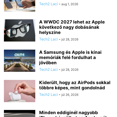
Tech2 Laci
-
aug 1, 2026
A WWDC 2027 lehet az Apple
következő nagy dobásának
helyszíne
Tech2 Laci
-
júl 28, 2026
A Samsung és Apple is kínai
memóriák felé fordulhat a
jövőben
Tech2 Laci
-
júl 28, 2026
Kiderült, hogy az AirPods sokkal
többre képes, mint gondolnád
Tech2 Laci
-
júl 26, 2026
Minden eddiginél nagyobb