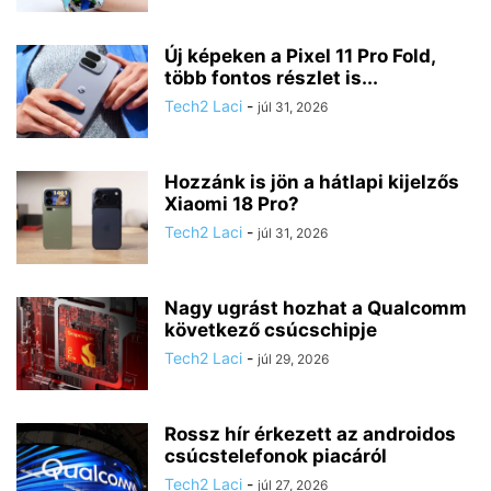
Új képeken a Pixel 11 Pro Fold,
több fontos részlet is...
Tech2 Laci
-
júl 31, 2026
Hozzánk is jön a hátlapi kijelzős
Xiaomi 18 Pro?
Tech2 Laci
-
júl 31, 2026
Nagy ugrást hozhat a Qualcomm
következő csúcschipje
Tech2 Laci
-
júl 29, 2026
Rossz hír érkezett az androidos
csúcstelefonok piacáról
Tech2 Laci
-
júl 27, 2026