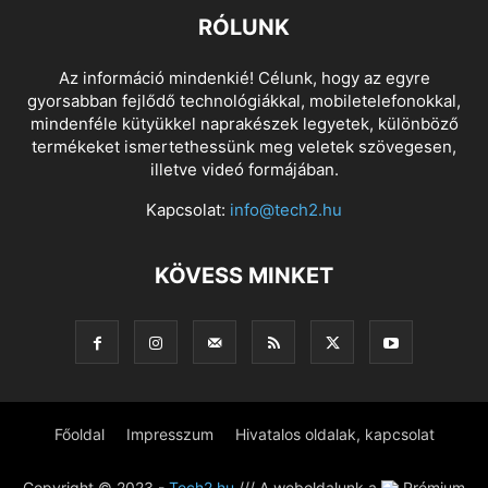
RÓLUNK
Az információ mindenkié! Célunk, hogy az egyre
gyorsabban fejlődő technológiákkal, mobiletelefonokkal,
mindenféle kütyükkel naprakészek legyetek, különböző
termékeket ismertethessünk meg veletek szövegesen,
illetve videó formájában.
Kapcsolat:
info@tech2.hu
KÖVESS MINKET
Főoldal
Impresszum
Hivatalos oldalak, kapcsolat
Copyright © 2023 -
Tech2.hu
/// A weboldalunk a
Prémium