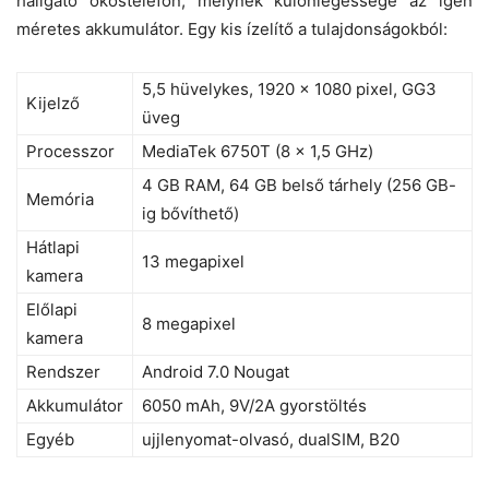
hallgató okostelefon, melynek különlegessége az igen
méretes akkumulátor. Egy kis ízelítő a tulajdonságokból:
5,5 hüvelykes, 1920 x 1080 pixel, GG3
Kijelző
üveg
Processzor
MediaTek 6750T (8 x 1,5 GHz)
4 GB RAM, 64 GB belső tárhely (256 GB-
Memória
ig bővíthető)
Hátlapi
13 megapixel
kamera
Előlapi
8 megapixel
kamera
Rendszer
Android 7.0 Nougat
Akkumulátor
6050 mAh, 9V/2A gyorstöltés
Egyéb
ujjlenyomat-olvasó, dualSIM, B20