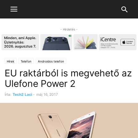
- Hirdetés -
Hírek
Telefon
Androidos telefon
EU raktárból is megvehető az
Ulefone Power 2
Írta:
Tech2 Laci
-
máj 16, 2017