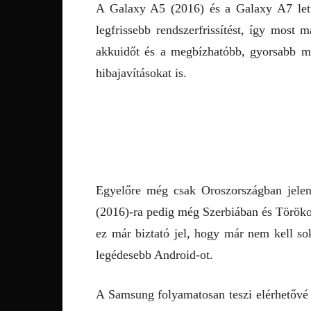
A Galaxy A5 (2016) és a Galaxy A7 let
legfrissebb rendszerfrissítést, így most 
akkuidőt és a megbízhatóbb, gyorsabb műk
hibajavításokat is.
Egyelőre még csak Oroszországban jelen
(2016)-ra pedig még Szerbiában és Töröko
ez már biztató jel, hogy már nem kell so
legédesebb Android-ot.
A Samsung folyamatosan teszi elérhetővé 