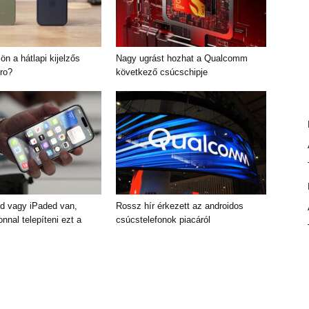
ön a hátlapi kijelzős
Nagy ugrást hozhat a Qualcomm
ro?
következő csúcschipje
d vagy iPaded van,
Rossz hír érkezett az androidos
nal telepíteni ezt a
csúcstelefonok piacáról