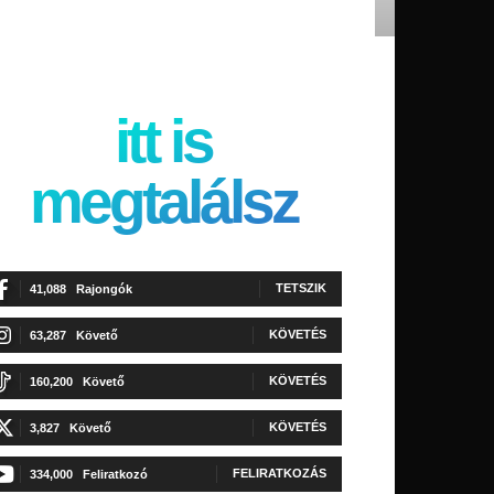
itt is
megtalálsz
TETSZIK
41,088
Rajongók
KÖVETÉS
63,287
Követő
KÖVETÉS
160,200
Követő
KÖVETÉS
3,827
Követő
FELIRATKOZÁS
334,000
Feliratkozó