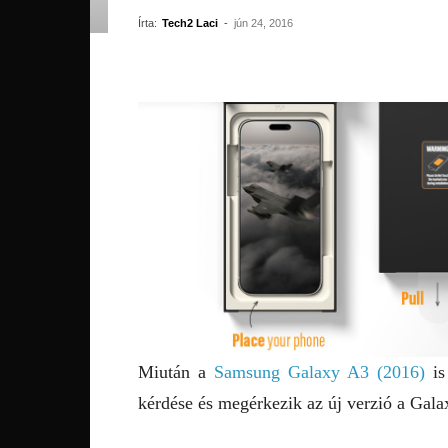
Írta:
Tech2 Laci
-
jún 24, 2016
Miután a
Samsung Galaxy A3 (2016)
is
kérdése és megérkezik az új verzió a Galax