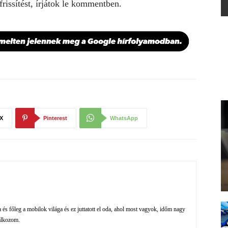
rissítést, írjátok le kommentben.
X
Pinterest
WhatsApp
és főleg a mobilok világa és ez juttatott el oda, ahol most vagyok, időm nagy
alkozom.