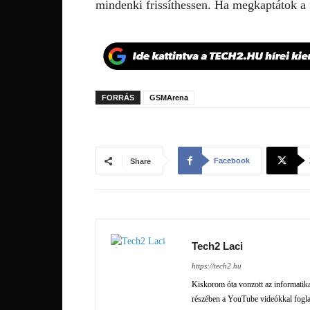
mindenki frissíthessen. Ha megkaptátok a f
FORRÁS
GSMArena
Facebook
Share
Tech2 Laci
https://tech2.hu
Kiskorom óta vonzott az informatika 
részében a YouTube videókkal fogl