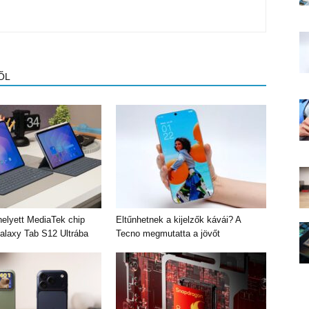
ŐL
elyett MediaTek chip
Eltűnhetnek a kijelzők kávái? A
Galaxy Tab S12 Ultrába
Tecno megmutatta a jövőt