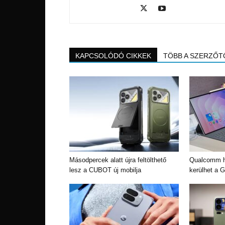
KAPCSOLÓDÓ CIKKEK
TÖBB A SZERZŐT
Másodpercek alatt újra feltölthető
Qualcomm h
lesz a CUBOT új mobilja
kerülhet a 