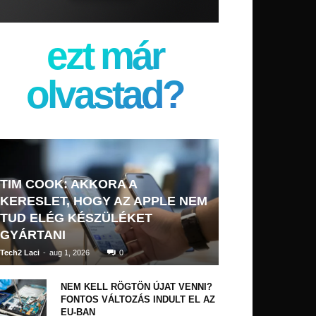
ezt már
olvastad?
TIM COOK: AKKORA A
KERESLET, HOGY AZ APPLE NEM
TUD ELÉG KÉSZÜLÉKET
GYÁRTANI
Tech2 Laci
-
aug 1, 2026
0
NEM KELL RÖGTÖN ÚJAT VENNI?
FONTOS VÁLTOZÁS INDULT EL AZ
EU-BAN