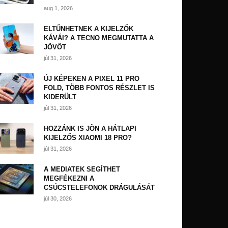
aug 1, 2026
ELTŰNHETNEK A KIJELZŐK
KÁVÁI? A TECNO MEGMUTATTA A
JÖVŐT
júl 31, 2026
ÚJ KÉPEKEN A PIXEL 11 PRO
FOLD, TÖBB FONTOS RÉSZLET IS
KIDERÜLT
júl 31, 2026
HOZZÁNK IS JÖN A HÁTLAPI
KIJELZŐS XIAOMI 18 PRO?
júl 31, 2026
A MEDIATEK SEGÍTHET
MEGFÉKEZNI A
CSÚCSTELEFONOK DRÁGULÁSÁT
júl 30, 2026