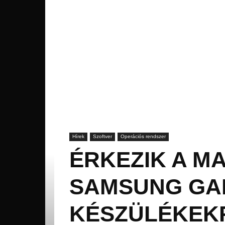
Hírek
Szoftver
Operációs rendszer
ÉRKEZIK A M
SAMSUNG GALA
KÉSZÜLÉKEKR