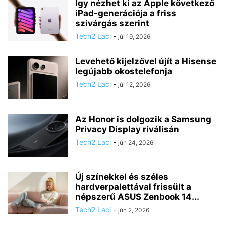
Így nézhet ki az Apple következő
iPad-generációja a friss
szivárgás szerint
Tech2 Laci
-
júl 19, 2026
Levehető kijelzővel újít a Hisense
legújabb okostelefonja
Tech2 Laci
-
júl 12, 2026
Az Honor is dolgozik a Samsung
Privacy Display riválisán
Tech2 Laci
-
jún 24, 2026
Új színekkel és széles
hardverpalettával frissült a
népszerű ASUS Zenbook 14...
Tech2 Laci
-
jún 2, 2026