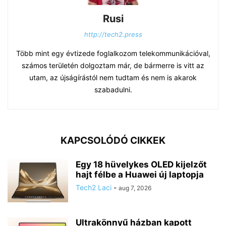
Rusi
http://tech2.press
Több mint egy évtizede foglalkozom telekommunikációval,
számos területén dolgoztam már, de bármerre is vitt az
utam, az újságírástól nem tudtam és nem is akarok
szabadulni.
KAPCSOLÓDÓ CIKKEK
Egy 18 hüvelykes OLED kijelzőt
hajt félbe a Huawei új laptopja
Tech2 Laci
-
aug 7, 2026
Ultrakönnyű házban kapott