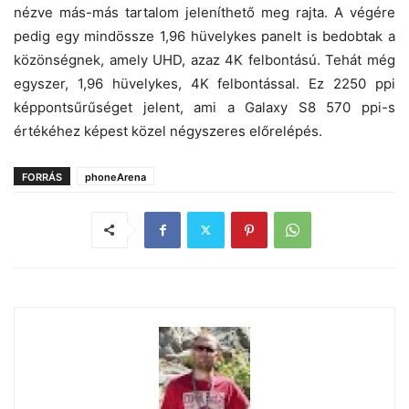
nézve más-más tartalom jeleníthető meg rajta. A végére
pedig egy mindössze 1,96 hüvelykes panelt is bedobtak a
közönségnek, amely UHD, azaz 4K felbontású. Tehát még
egyszer, 1,96 hüvelykes, 4K felbontással. Ez 2250 ppi
képpontsűrűséget jelent, ami a Galaxy S8 570 ppi-s
értékéhez képest közel négyszeres előrelépés.
FORRÁS
phoneArena