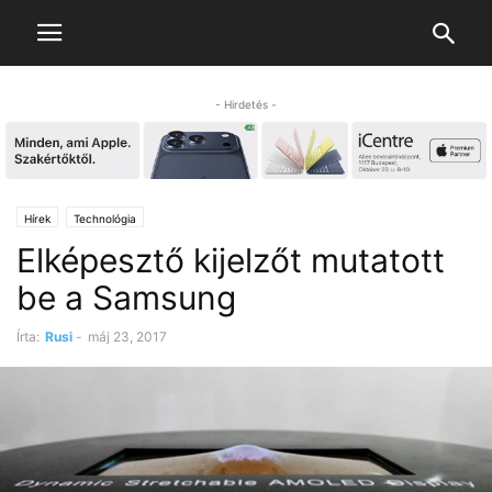
- Hirdetés -
Hírek
Technológia
Elképesztő kijelzőt mutatott
be a Samsung
Írta:
Rusi
-
máj 23, 2017