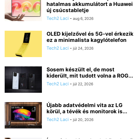
hatalmas akkumulátort a Huawei
új csúcstabletje
Tech2 Laci
-
aug 6, 2026
OLED kijelzővel és 5G-vel érkezik
ez a minimalista kagylótelefon
Tech2 Laci
-
júl 24, 2026
Sosem készült el, de most
kiderült, mit tudott volna a ROG...
Tech2 Laci
-
júl 22, 2026
Újabb adatvédelmi vita az LG
körül, a tévék és monitorok is...
Tech2 Laci
-
júl 20, 2026