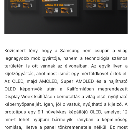
Közismert tény, hogy a Samsung nem csupán a világ
legnagyobb mobilgyártója, hanem a technológia számos
területén is ott vannak az élvonalban. Az egyik ilyen a
kijelzőgyártás, ahol most ismét egy mérföldkövet értek el.
Az OLED, majd AMOLED, Super AMOLED és a hajlítható
OLED képernyők után a Kaliforniában megrendezett
Display Week kiállításon bemutatták a világ első, nyújtható
képernyőpaneljét. Igen, jól olvastuk, nyújtható a kijelző. A
prototípus egy 9,1 hüvelykes képátlójú OLED, amelyet 12
mm-t lehet nyújtani bármelyik irányban a képminőség
romlása, illetve a panel tönkremenetele nélkül. Ez most