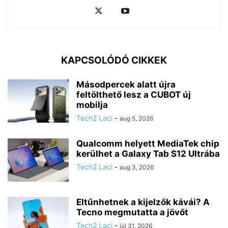
KAPCSOLÓDÓ CIKKEK
Másodpercek alatt újra
feltölthető lesz a CUBOT új
mobilja
Tech2 Laci
-
aug 5, 2026
Qualcomm helyett MediaTek chip
kerülhet a Galaxy Tab S12 Ultrába
Tech2 Laci
-
aug 3, 2026
Eltűnhetnek a kijelzők kávái? A
Tecno megmutatta a jövőt
Tech2 Laci
-
júl 31, 2026