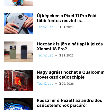
Új képeken a Pixel 11 Pro Fold,
több fontos részlet is...
Tech2 Laci
-
júl 31, 2026
Hozzánk is jön a hátlapi kijelzős
Xiaomi 18 Pro?
Tech2 Laci
-
júl 31, 2026
Nagy ugrást hozhat a Qualcomm
következő csúcschipje
Tech2 Laci
-
júl 29, 2026
Rossz hír érkezett az androidos
csúcstelefonok piacáról