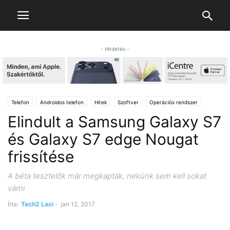
- Hirdetés -
Telefon
Androidos telefon
Hírek
Szoftver
Operációs rendszer
Elindult a Samsung Galaxy S7
és Galaxy S7 edge Nougat
frissítése
A béta tesztelők már megkapták, nekünk sem kell sokat
várni
Írta:
Tech2 Laci
-
jan 12, 2017