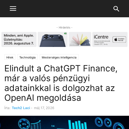
- Hirdetés -
Hírek
Technológia
Mesterséges intelligencia
Elindult a ChatGPT Finance,
már a valós pénzügyi
adatainkkal is dolgozhat az
OpenAI megoldása
Írta:
Tech2 Laci
-
máj 17, 2026