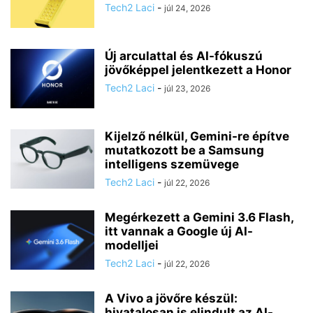
Tech2 Laci
-
júl 24, 2026
Új arculattal és AI-fókuszú
jövőképpel jelentkezett a Honor
Tech2 Laci
-
júl 23, 2026
Kijelző nélkül, Gemini-re építve
mutatkozott be a Samsung
intelligens szemüvege
Tech2 Laci
-
júl 22, 2026
Megérkezett a Gemini 3.6 Flash,
itt vannak a Google új AI-
modelljei
Tech2 Laci
-
júl 22, 2026
A Vivo a jövőre készül:
hivatalosan is elindult az AI-