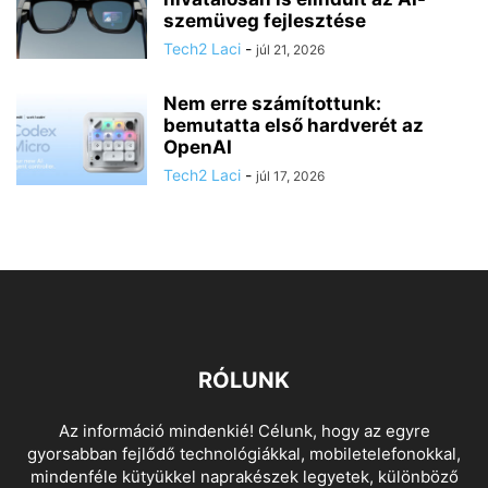
szemüveg fejlesztése
Tech2 Laci
-
júl 21, 2026
Nem erre számítottunk:
bemutatta első hardverét az
OpenAI
Tech2 Laci
-
júl 17, 2026
RÓLUNK
Az információ mindenkié! Célunk, hogy az egyre
gyorsabban fejlődő technológiákkal, mobiletelefonokkal,
mindenféle kütyükkel naprakészek legyetek, különböző