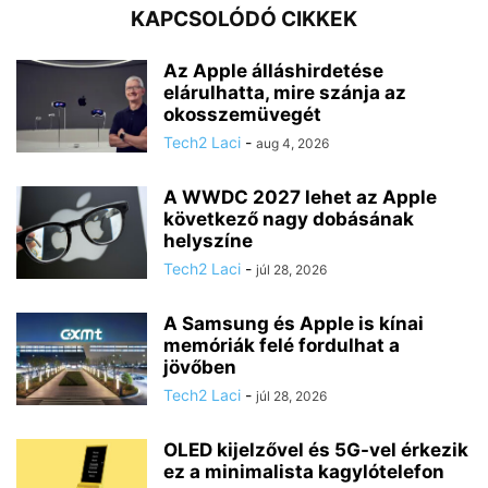
KAPCSOLÓDÓ CIKKEK
Az Apple álláshirdetése
elárulhatta, mire szánja az
okosszemüvegét
Tech2 Laci
-
aug 4, 2026
A WWDC 2027 lehet az Apple
következő nagy dobásának
helyszíne
Tech2 Laci
-
júl 28, 2026
A Samsung és Apple is kínai
memóriák felé fordulhat a
jövőben
Tech2 Laci
-
júl 28, 2026
OLED kijelzővel és 5G-vel érkezik
ez a minimalista kagylótelefon