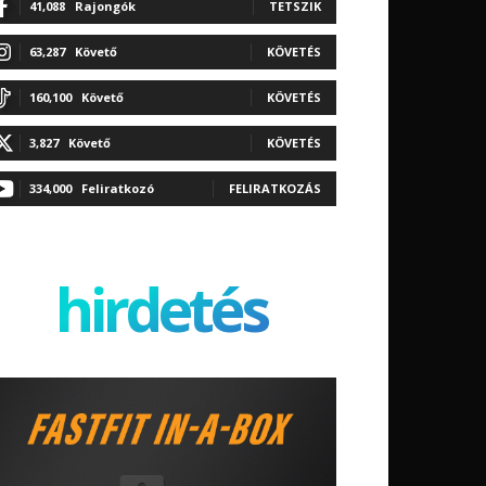
41,088
Rajongók
TETSZIK
63,287
Követő
KÖVETÉS
160,100
Követő
KÖVETÉS
3,827
Követő
KÖVETÉS
334,000
Feliratkozó
FELIRATKOZÁS
hirdetés