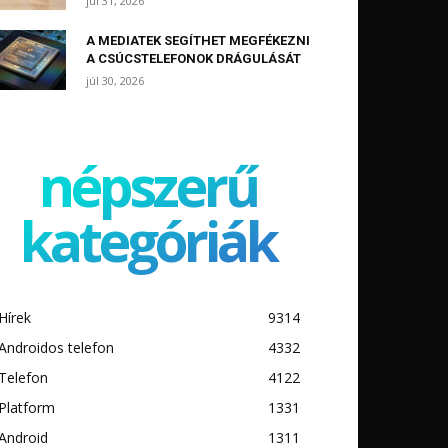
júl 31, 2026
A MEDIATEK SEGÍTHET MEGFÉKEZNI
A CSÚCSTELEFONOK DRÁGULÁSÁT
júl 30, 2026
népszerű
kategóriák
Hírek
9314
Androidos telefon
4332
Telefon
4122
Platform
1331
Android
1311