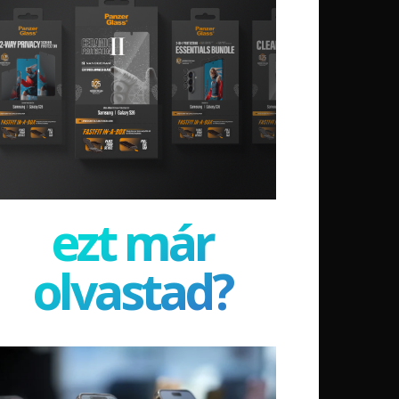
ezt már
olvastad?