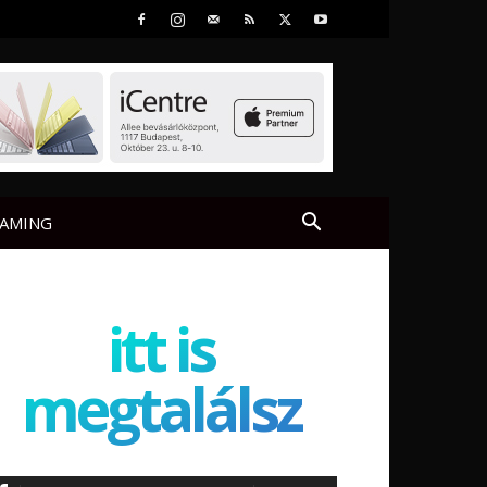
AMING
itt is
megtalálsz