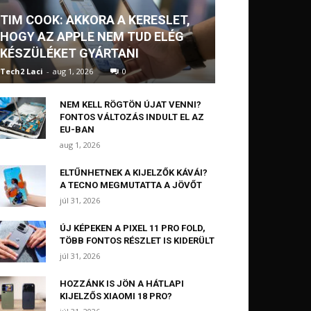
TIM COOK: AKKORA A KERESLET,
HOGY AZ APPLE NEM TUD ELÉG
KÉSZÜLÉKET GYÁRTANI
Tech2 Laci
-
aug 1, 2026
0
NEM KELL RÖGTÖN ÚJAT VENNI?
FONTOS VÁLTOZÁS INDULT EL AZ
EU-BAN
aug 1, 2026
ELTŰNHETNEK A KIJELZŐK KÁVÁI?
A TECNO MEGMUTATTA A JÖVŐT
júl 31, 2026
ÚJ KÉPEKEN A PIXEL 11 PRO FOLD,
TÖBB FONTOS RÉSZLET IS KIDERÜLT
júl 31, 2026
HOZZÁNK IS JÖN A HÁTLAPI
KIJELZŐS XIAOMI 18 PRO?