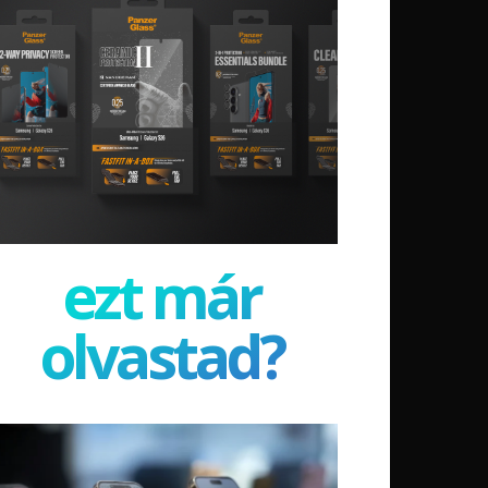
ezt már
olvastad?