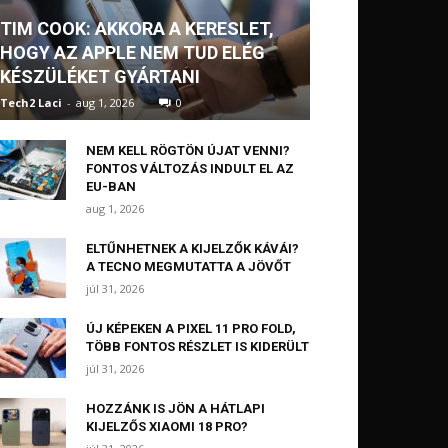
TIM COOK: AKKORA A KERESLET,
HOGY AZ APPLE NEM TUD ELÉG
KÉSZÜLÉKET GYÁRTANI
Tech2 Laci
-
aug 1, 2026
0
NEM KELL RÖGTÖN ÚJAT VENNI?
FONTOS VÁLTOZÁS INDULT EL AZ
EU-BAN
aug 1, 2026
ELTŰNHETNEK A KIJELZŐK KÁVÁI?
A TECNO MEGMUTATTA A JÖVŐT
júl 31, 2026
ÚJ KÉPEKEN A PIXEL 11 PRO FOLD,
TÖBB FONTOS RÉSZLET IS KIDERÜLT
júl 31, 2026
HOZZÁNK IS JÖN A HÁTLAPI
KIJELZŐS XIAOMI 18 PRO?