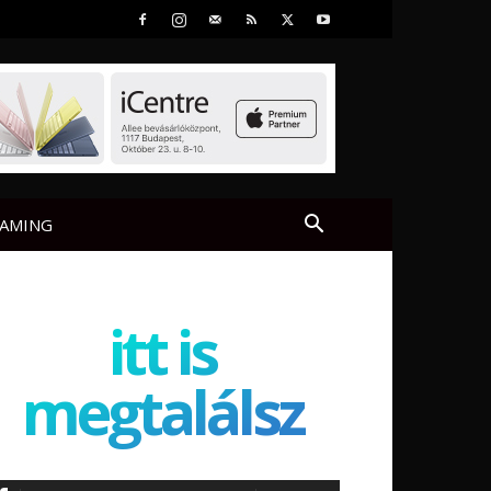
AMING
itt is
megtalálsz