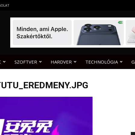
SOLAT
K
SZOFTVER
HARDVER
TECHNOLÓGIA
G
TUTU_EREDMENY.JPG