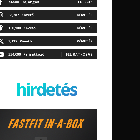
41,088
Rajongók
TETSZIK
63,287
Követő
KÖVETÉS
160,100
Követő
KÖVETÉS
3,827
Követő
KÖVETÉS
334,000
Feliratkozó
FELIRATKOZÁS
hirdetés