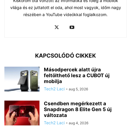
Kiskorom óta vonzott az informatika és főleg a mobilok
világa és ez juttatott el oda, ahol most vagyok, időm nagy
részében a YouTube videókkal foglalkozom.
KAPCSOLÓDÓ CIKKEK
Másodpercek alatt újra
feltölthető lesz a CUBOT új
mobilja
Tech2 Laci
-
aug 5, 2026
Csendben megérkezett a
Snapdragon 8 Elite Gen 5 új
változata
Tech2 Laci
-
aug 4, 2026