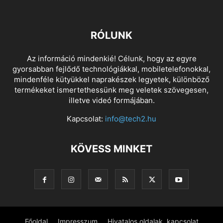
RÓLUNK
Az információ mindenkié! Célunk, hogy az egyre
gyorsabban fejlődő technológiákkal, mobiletelefonokkal,
mindenféle kütyükkel naprakészek legyetek, különböző
termékeket ismertethessünk meg veletek szövegesen,
illetve videó formájában.
Kapcsolat:
info@tech2.hu
KÖVESS MINKET
Főoldal
Impresszum
Hivatalos oldalak, kapcsolat