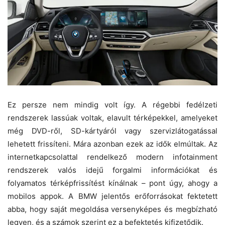
Ez persze nem mindig volt így. A régebbi fedélzeti
rendszerek lassúak voltak, elavult térképekkel, amelyeket
még DVD-ről, SD-kártyáról vagy szervizlátogatással
lehetett frissíteni. Mára azonban ezek az idők elmúltak. Az
internetkapcsolattal rendelkező modern infotainment
rendszerek valós idejű forgalmi információkat és
folyamatos térképfrissítést kínálnak – pont úgy, ahogy a
mobilos appok. A BMW jelentős erőforrásokat fektetett
abba, hogy saját megoldása versenyképes és megbízható
legyen, és a számok szerint ez a befektetés kifizetődik.