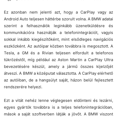
Ez azonban nem jelenti azt, hogy a CarPlay vagy az
Android Auto teljesen háttérbe szorult volna. A BMW adatai
szerint a felhasználók leginkább üzenetküldésre és
kommunikációra használják a telefonintegrációt, vagyis
sokkal inkább kiegészítőként, mint elsődleges navigációs
eszközként. Az autóipar közben továbbra is megosztott. A
Tesla, a GM és a Rivian teljesen elfordult a telefonos
tükrözéstől, míg például az Aston Martin a CarPlay Ultra
bevezetésére készül, amely a jármű összes kijelzőjét
átveszi. A BMW a középutat választotta. A CarPlay elérhető
az autóiban, de a hangsúlyt saját, házon belül fejlesztett
rendszerére helyezi.
Ezt a vitát nehéz lenne véglegesen eldönteni és lezárni,
egyes gyártók továbbra is a teljes telefonintegrációban,
mások a saját szoftverben látják a jövőt. A BMW viszont