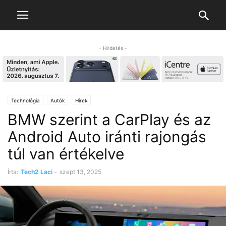
- Hirdetés -
Technológia
Autók
Hírek
BMW szerint a CarPlay és az
Android Auto iránti rajongás
túl van értékelve
Írta:
Tech2 Laci
-
szept 13, 2025