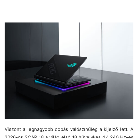
Viszont a legnagyobb dobás valószínűleg a kijelző lett. A
2026-os SCAR 18 a világ első 18 hüvelykes 4K 240 Hz-es