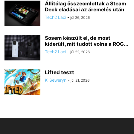
Állítólag összeomlottak a Steam
Deck eladásai az áremelés után
Tech2 Laci
-
júl 26, 2026
Sosem készült el, de most
kiderült, mit tudott volna a ROG...
Tech2 Laci
-
júl 22, 2026
Lifted teszt
K_Seweryn
-
júl 21, 2026