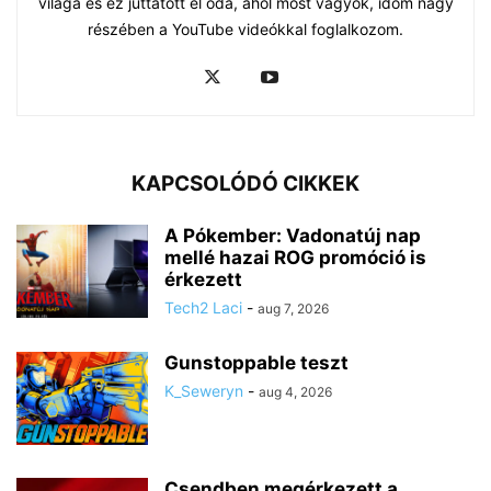
világa és ez juttatott el oda, ahol most vagyok, időm nagy
részében a YouTube videókkal foglalkozom.
KAPCSOLÓDÓ CIKKEK
A Pókember: Vadonatúj nap
mellé hazai ROG promóció is
érkezett
Tech2 Laci
-
aug 7, 2026
Gunstoppable teszt
K_Seweryn
-
aug 4, 2026
Csendben megérkezett a