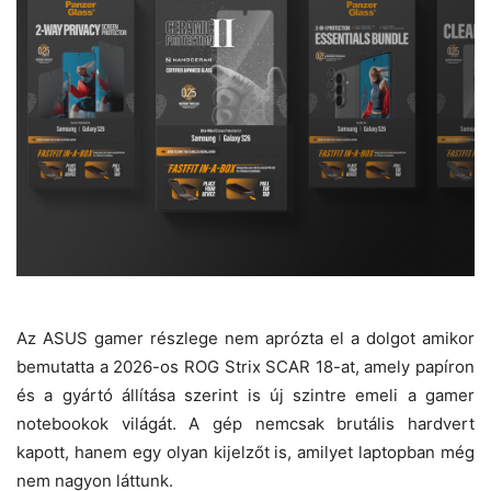
Az ASUS gamer részlege nem aprózta el a dolgot amikor
bemutatta a 2026-os ROG Strix SCAR 18-at, amely papíron
és a gyártó állítása szerint is új szintre emeli a gamer
notebookok világát. A gép nemcsak brutális hardvert
kapott, hanem egy olyan kijelzőt is, amilyet laptopban még
nem nagyon láttunk.