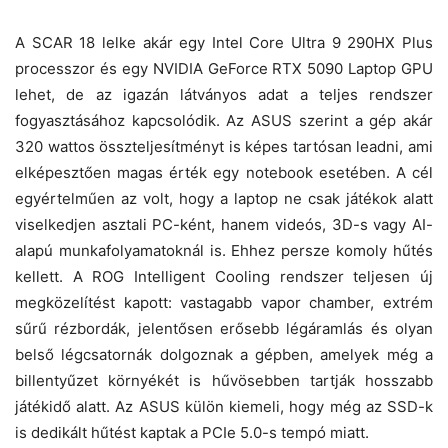
A SCAR 18 lelke akár egy Intel Core Ultra 9 290HX Plus
processzor és egy NVIDIA GeForce RTX 5090 Laptop GPU
lehet, de az igazán látványos adat a teljes rendszer
fogyasztásához kapcsolódik. Az ASUS szerint a gép akár
320 wattos összteljesítményt is képes tartósan leadni, ami
elképesztően magas érték egy notebook esetében. A cél
egyértelműen az volt, hogy a laptop ne csak játékok alatt
viselkedjen asztali PC-ként, hanem videós, 3D-s vagy AI-
alapú munkafolyamatoknál is. Ehhez persze komoly hűtés
kellett. A ROG Intelligent Cooling rendszer teljesen új
megközelítést kapott: vastagabb vapor chamber, extrém
sűrű rézbordák, jelentősen erősebb légáramlás és olyan
belső légcsatornák dolgoznak a gépben, amelyek még a
billentyűzet környékét is hűvösebben tartják hosszabb
játékidő alatt. Az ASUS külön kiemeli, hogy még az SSD-k
is dedikált hűtést kaptak a PCIe 5.0-s tempó miatt.