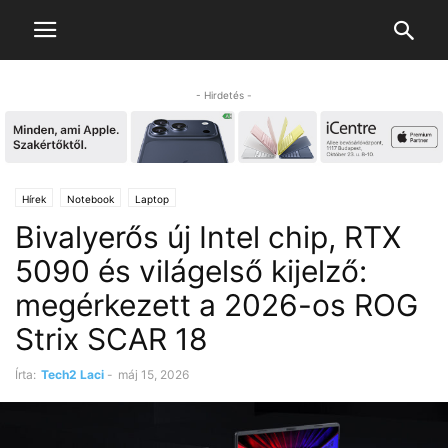
- Hirdetés -
Hírek
Notebook
Laptop
Bivalyerős új Intel chip, RTX
5090 és világelső kijelző:
megérkezett a 2026-os ROG
Strix SCAR 18
Írta:
Tech2 Laci
-
máj 15, 2026