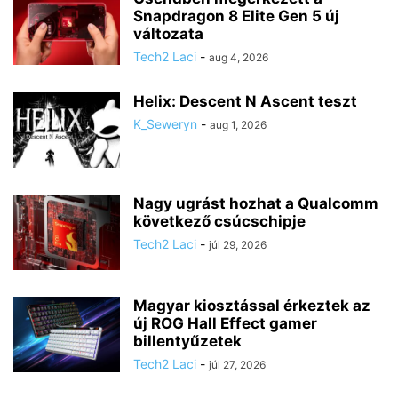
Snapdragon 8 Elite Gen 5 új
változata
Tech2 Laci
-
aug 4, 2026
Helix: Descent N Ascent teszt
K_Seweryn
-
aug 1, 2026
Nagy ugrást hozhat a Qualcomm
következő csúcschipje
Tech2 Laci
-
júl 29, 2026
Magyar kiosztással érkeztek az
új ROG Hall Effect gamer
billentyűzetek
Tech2 Laci
-
júl 27, 2026