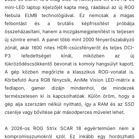
mini-LED laptop kijelzőjét kapta meg, ráadásul az új ROG
Nebula ELMB technológiával. Ez nemcsak a magas
felbontást és a brutális képfrissítést próbálja
összeházasítani, hanem a mozgásmegjelenítést is teljesen
új szintre emeli. A panel több mint 2000 fényerőszabályzó
zónát, akár 1600 nites HDR-csúcsfényerőt és teljes DCI-
P3 lefedettséget kínál, miközben az új
tükröződéscsökkentő bevonat is komoly hangsúlyt kapott.
A gép közben megőrizte a klasszikus ROG-vonalat is.
Körbefutó Aura RGB fénycsík, AniMe Vision LED-mátrix a
fedlapon, gamer dizájn mindenhol, de mindezek
természetesen ki is kapcsolhatóak. Külön öröm, hogy a
gép alja szerszám nélkül nyitható, így a RAM és az SSD
cseréje vagy bővítése pár másodperces művelet lehet.
A 2026-os ROG Strix SCAR 18 egyértelműen nem a
kompromisszumokról szól. Ez inkább egy hordozható