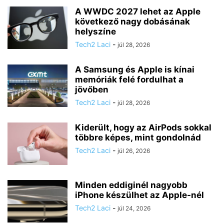
A WWDC 2027 lehet az Apple
következő nagy dobásának
helyszíne
Tech2 Laci
-
júl 28, 2026
A Samsung és Apple is kínai
memóriák felé fordulhat a
jövőben
Tech2 Laci
-
júl 28, 2026
Kiderült, hogy az AirPods sokkal
többre képes, mint gondolnád
Tech2 Laci
-
júl 26, 2026
Minden eddiginél nagyobb
iPhone készülhet az Apple-nél
Tech2 Laci
-
júl 24, 2026