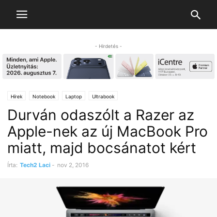
- Hirdetés -
Hírek
Notebook
Laptop
Ultrabook
Durván odaszólt a Razer az
Apple-nek az új MacBook Pro
miatt, majd bocsánatot kért
Írta:
Tech2 Laci
-
nov 2, 2016