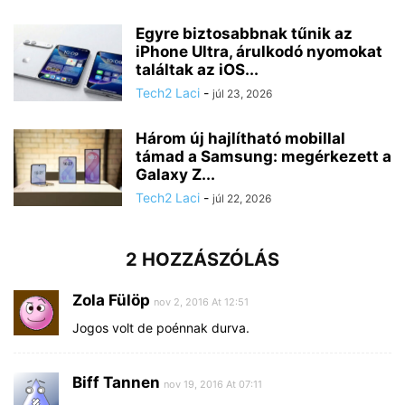
Egyre biztosabbnak tűnik az
iPhone Ultra, árulkodó nyomokat
találtak az iOS...
Tech2 Laci
-
júl 23, 2026
Három új hajlítható mobillal
támad a Samsung: megérkezett a
Galaxy Z...
Tech2 Laci
-
júl 22, 2026
2 HOZZÁSZÓLÁS
Zola Fülöp
nov 2, 2016 At 12:51
Jogos volt de poénnak durva.
Biff Tannen
nov 19, 2016 At 07:11