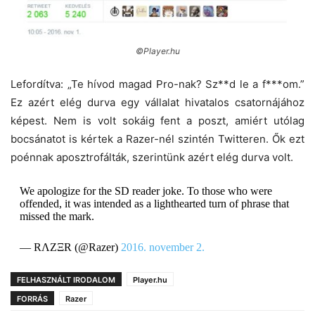
©Player.hu
Lefordítva: „Te hívod magad Pro-nak? Sz**d le a f***om.”
Ez azért elég durva egy vállalat hivatalos csatornájához
képest. Nem is volt sokáig fent a poszt, amiért utólag
bocsánatot is kértek a Razer-nél szintén Twitteren. Ők ezt
poénnak aposztrofálták, szerintünk azért elég durva volt.
We apologize for the SD reader joke. To those who were
offended, it was intended as a lighthearted turn of phrase that
missed the mark.
— RΛZΞR (@Razer)
2016. november 2.
FELHASZNÁLT IRODALOM
Player.hu
FORRÁS
Razer