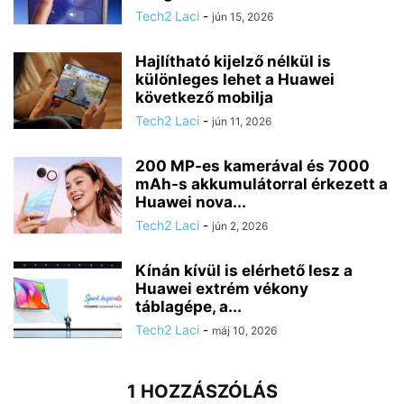
Tech2 Laci
-
jún 15, 2026
Hajlítható kijelző nélkül is
különleges lehet a Huawei
következő mobilja
Tech2 Laci
-
jún 11, 2026
200 MP-es kamerával és 7000
mAh-s akkumulátorral érkezett a
Huawei nova...
Tech2 Laci
-
jún 2, 2026
Kínán kívül is elérhető lesz a
Huawei extrém vékony
táblagépe, a...
Tech2 Laci
-
máj 10, 2026
1 HOZZÁSZÓLÁS