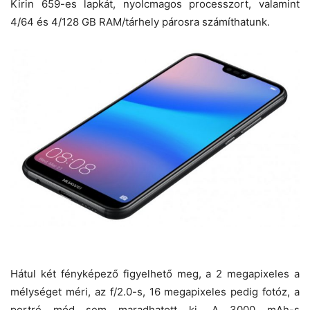
Kirin 659-es lapkát, nyolcmagos processzort, valamint
4/64 és 4/128 GB RAM/tárhely párosra számíthatunk.
Hátul két fényképező figyelhető meg, a 2 megapixeles a
mélységet méri, az f/2.0-s, 16 megapixeles pedig fotóz, a
portré mód sem maradhatott ki. A 3000 mAh-s