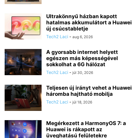
Ultrakönnyű házban kapott
hatalmas akkumulátort a Huawei
új csúcstabletje
Tech2 Laci
-
aug 6, 2026
A gyorsabb internet helyett
egészen más képességével
sokkolhat a 6G hálózat
Tech2 Laci
-
júl 30, 2026
Teljesen új irányt vehet a Huawei
háromba hajtható mobilja
Tech2 Laci
-
júl 18, 2026
Megérkezett a HarmonyOS 7: a
Huawei is rákapott az
üveghatású felületekre