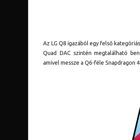
Az LG Q8 igazából egy felső kategóriás
Quad DAC szintén megtalálható benn
amivel messze a Q6-féle Snapdragon 4