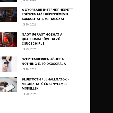
A GYORSABB INTERNET HELYETT
EGÉSZEN MÁS KÉPESSÉGÉVEL
SOKKOLHAT A 6G HÁLÓZAT
júl 30, 2026
NAGY UGRÁST HOZHAT A
QUALCOMM KÖVETKEZŐ
CSÚCSCHIPJE
júl 29, 2026
SZEPTEMBERBEN JÖHET A
NOTHING ELSŐ OKOSÓRÁJA
júl 29, 2026
BLUETOOTH FÜLHALLGATÓK –
MEGBÍZHATÓ ÉS KÉNYELMES
MODELLEK
júl 28, 2026