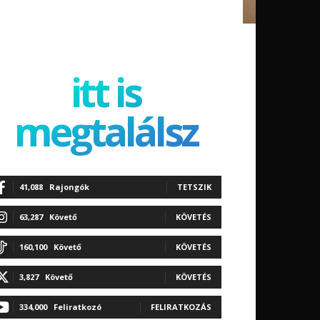
itt is
megtalálsz
41,088
Rajongók
TETSZIK
63,287
Követő
KÖVETÉS
160,100
Követő
KÖVETÉS
3,827
Követő
KÖVETÉS
334,000
Feliratkozó
FELIRATKOZÁS