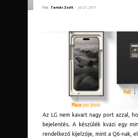
Írta:
Tamás Zsolt
-
júl 21, 2017
Az LG nem kavart nagy port azzal, ho
bejelentés. A készülék kvázi egy mi
rendelkező kijelzője, mint a Q6-nak, 