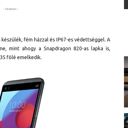
- Hirdetés -
 készülék, fém házzal és IP67-es védettséggel. A
e, mint ahogy a Snapdragon 820-as lapka is,
35 fölé emelkedik.