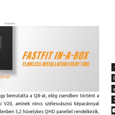
Hirdetés
gy bemutatta a Q8-at, elég csendben történt a
ni V20, aminek nincs szélesvásznú képaránnyal
ellenben 5,2 hüvelykes QHD panellel rendelkezik,