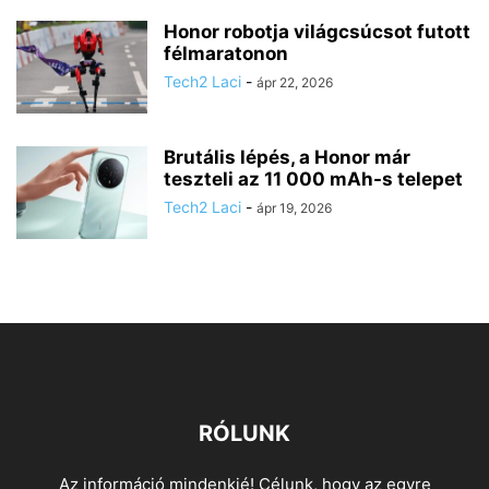
Honor robotja világcsúcsot futott
félmaratonon
Tech2 Laci
-
ápr 22, 2026
Brutális lépés, a Honor már
teszteli az 11 000 mAh-s telepet
Tech2 Laci
-
ápr 19, 2026
RÓLUNK
Az információ mindenkié! Célunk, hogy az egyre