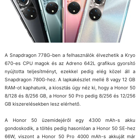
A Snapdragon 778G-ben a felhasználók élvezhetik a Kryo
670-es CPU magok és az Adreno 642L grafikus gyorsító
nyújtotta teljesítményt, ezekkel pedig elég közel áll a
Snapdragon 780G-hez. A lapkakészlet mellé 8 vagy 12 GB
RAM-ot kaphatunk, a kiosztás úgy néz ki, hogy a Honor 50
8/128 és 8/256 GB, a Honor 50 Pro pedig 8/256 és 12/256
GB kiszerelésekben lesz elérhető.
A Honor 50 üzemidejéről egy 4300 mAh-s akku
gondoskodik, a töltés pedig hasonlóan a Honor 50 SE-hez
66W, viszont a Honor 50 Pro 4000 mAh-s akkuját már