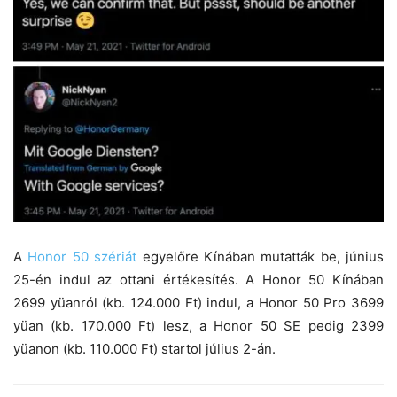
A
Honor 50 szériát
egyelőre Kínában mutatták be, június
25-én indul az ottani értékesítés. A Honor 50 Kínában
2699 yüanról (kb. 124.000 Ft) indul, a Honor 50 Pro 3699
yüan (kb. 170.000 Ft) lesz, a Honor 50 SE pedig 2399
yüanon (kb. 110.000 Ft) startol július 2-án.