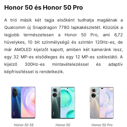
Honor 50 és Honor 50 Pro
A trió másik két tagja elsőként tudhatja magáénak a
Qualcomm új Snapdragon 778G lapkakészletét. Közülük a
legjobb természetesen a Honor 50 Pro, ami 6,72
hüvelykes, 10 bit színmélységű és szintén 120Hz-es, de
már AMOLED kijelzőt kapott, amiben két kameránk lesz,
egy 32 MP-es elsődleges és egy 12 MP-es széleslátó. A
kijelző 300Hz-es mintavételezéssel és adaptív
képfrissítéssel is rendelkezik.
Honor 50 SE
Honor 50
Honor 50 Pro