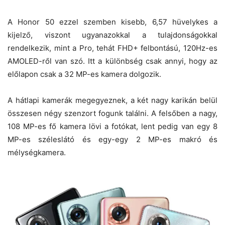
A Honor 50 ezzel szemben kisebb, 6,57 hüvelykes a
kijelző, viszont ugyanazokkal a tulajdonságokkal
rendelkezik, mint a Pro, tehát FHD+ felbontású, 120Hz-es
AMOLED-ről van szó. Itt a különbség csak annyi, hogy az
előlapon csak a 32 MP-es kamera dolgozik.
A hátlapi kamerák megegyeznek, a két nagy karikán belül
összesen négy szenzort fogunk találni. A felsőben a nagy,
108 MP-es fő kamera lövi a fotókat, lent pedig van egy 8
MP-es széleslátó és egy-egy 2 MP-es makró és
mélységkamera.