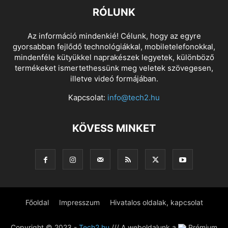
RÓLUNK
Az információ mindenkié! Célunk, hogy az egyre
gyorsabban fejlődő technológiákkal, mobiletelefonokkal,
mindenféle kütyükkel naprakészek legyetek, különböző
termékeket ismertethessünk meg veletek szövegesen,
illetve videó formájában.
Kapcsolat:
info@tech2.hu
KÖVESS MINKET
Főoldal
Impresszum
Hivatalos oldalak, kapcsolat
Copyright © 2023 -
Tech2.hu
/// A weboldalunk a
Prémium