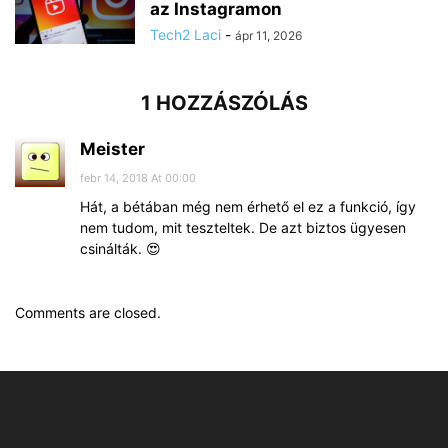
az Instagramon
Tech2 Laci
-
ápr 11, 2026
1 HOZZÁSZÓLÁS
Meister
febr 14, 2018 At 00:00
Hát, a bétában még nem érhető el ez a funkció, így
nem tudom, mit teszteltek. De azt biztos ügyesen
csinálták. 😍
Comments are closed.