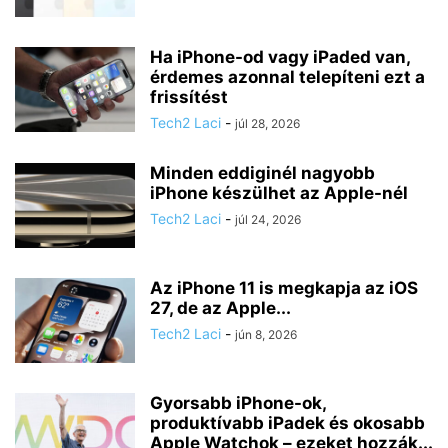
Ha iPhone-od vagy iPaded van,
érdemes azonnal telepíteni ezt a
frissítést
Tech2 Laci
-
júl 28, 2026
Minden eddiginél nagyobb
iPhone készülhet az Apple-nél
Tech2 Laci
-
júl 24, 2026
Az iPhone 11 is megkapja az iOS
27, de az Apple...
Tech2 Laci
-
jún 8, 2026
Gyorsabb iPhone-ok,
produktívabb iPadek és okosabb
Apple Watchok – ezeket hozzák...