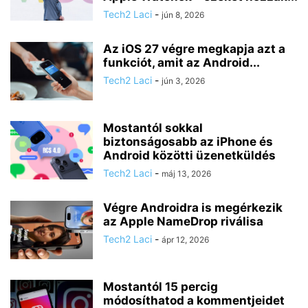
Tech2 Laci
-
jún 8, 2026
Az iOS 27 végre megkapja azt a
funkciót, amit az Android...
Tech2 Laci
-
jún 3, 2026
Mostantól sokkal
biztonságosabb az iPhone és
Android közötti üzenetküldés
Tech2 Laci
-
máj 13, 2026
Végre Androidra is megérkezik
az Apple NameDrop riválisa
Tech2 Laci
-
ápr 12, 2026
Mostantól 15 percig
módosíthatod a kommentjeidet