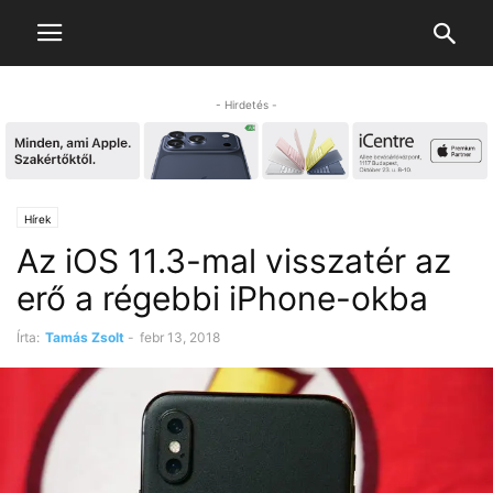
- Hirdetés -
Hírek
Az iOS 11.3-mal visszatér az
erő a régebbi iPhone-okba
Írta:
Tamás Zsolt
-
febr 13, 2018