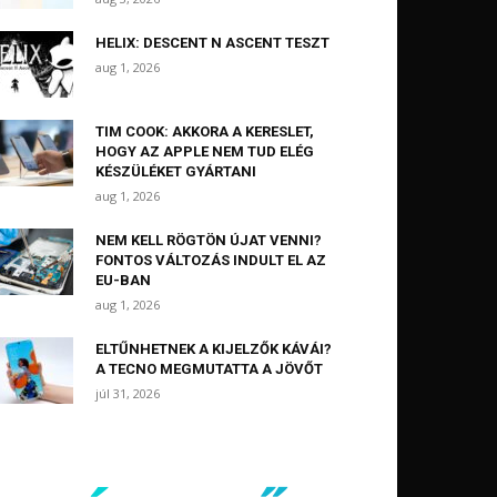
HELIX: DESCENT N ASCENT TESZT
aug 1, 2026
TIM COOK: AKKORA A KERESLET,
HOGY AZ APPLE NEM TUD ELÉG
KÉSZÜLÉKET GYÁRTANI
aug 1, 2026
NEM KELL RÖGTÖN ÚJAT VENNI?
FONTOS VÁLTOZÁS INDULT EL AZ
EU-BAN
aug 1, 2026
ELTŰNHETNEK A KIJELZŐK KÁVÁI?
A TECNO MEGMUTATTA A JÖVŐT
júl 31, 2026