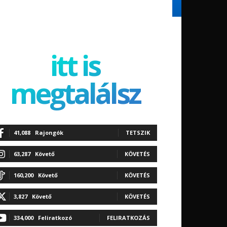
itt is
megtalálsz
41,088
Rajongók
TETSZIK
63,287
Követő
KÖVETÉS
160,200
Követő
KÖVETÉS
3,827
Követő
KÖVETÉS
334,000
Feliratkozó
FELIRATKOZÁS