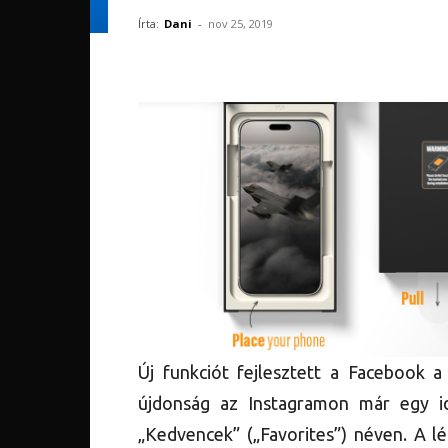
Írta:
Dani
-
nov 25, 2019
Új funkciót fejlesztett a Facebook 
újdonság az Instagramon már egy id
„Kedvencek” („Favorites”) néven. A l