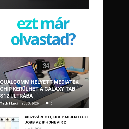
ezt már
olvastad?
QUALCOMM HELYETT MEDIATEK
CHIP KERÜLHET A GALAXY TAB
S12 ULTRÁBA
Tech2 Laci
-
aug 3, 2026
0
KISZIVÁRGOTT, HOGY MIBEN LEHET
JOBB AZ IPHONE AIR 2
aug 3, 2026