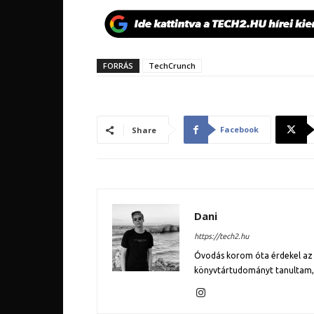
FORRÁS
TechCrunch
Facebook
Share
Dani
https://tech2.hu
Óvodás korom óta érdekel az 
könyvtártudományt tanultam, l