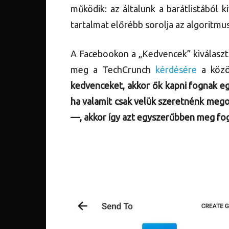
működik: az általunk a barátlistából 
tartalmat előrébb sorolja az algoritmus
A Facebookon a „Kedvencek” kiválaszt
meg a TechCrunch
kérdésére
a közö
kedvenceket, akkor ők kapni fognak eg
ha valamit csak velük szeretnénk megos
—, akkor így azt egyszerűbben meg fogj