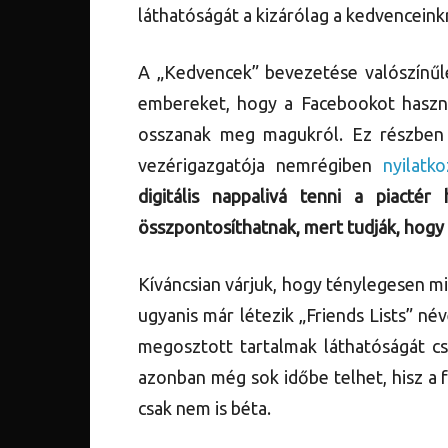
láthatóságát a kizárólag a kedvenceink
A „Kedvencek” bevezetése valószínűle
embereket, hogy a Facebookot haszná
osszanak meg magukról. Ez részben 
vezérigazgatója nemrégiben
nyilatko
digitális nappalivá tenni a piacté
összpontosíthatnak, mert tudják, hogy
Kíváncsian várjuk, hogy ténylegesen mi
ugyanis már létezik „Friends Lists” né
megosztott tartalmak láthatóságát cs
azonban még sok időbe telhet, hisz a 
csak nem is béta.