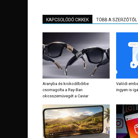
KAPCSOLÓDÓ CIKKEK
TÖBB A SZERZŐTŐL
Aranyba és krokodilbőrbe
Valódi embe
csomagolta a Ray-Ban
ingyen is i
okosszemüvegét a Caviar