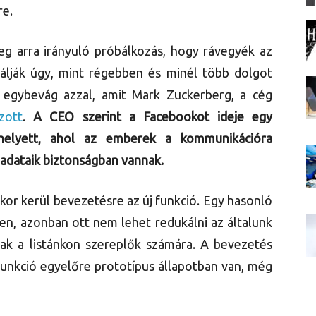
re.
g arra irányuló próbálkozás, hogy rávegyék az
lják úgy, mint régebben és minél több dolgot
egybevág azzal, amit Mark Zuckerberg, a cég
zott
.
A CEO szerint a Facebookot ideje egy
r helyett, ahol az emberek a kommunikációra
 adataik biztonságban vannak.
kor kerül bevezetésre az új funkció. Egy hasonló
ven, azonban ott nem lehet redukálni az általunk
ak a listánkon szereplők számára. A bevezetés
funkció egyelőre prototípus állapotban van, még