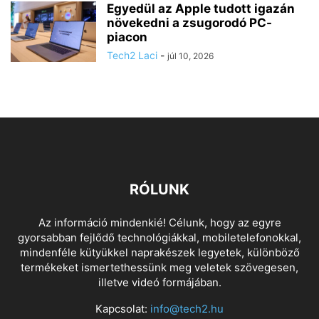
Egyedül az Apple tudott igazán
növekedni a zsugorodó PC-
piacon
Tech2 Laci
-
júl 10, 2026
RÓLUNK
Az információ mindenkié! Célunk, hogy az egyre
gyorsabban fejlődő technológiákkal, mobiletelefonokkal,
mindenféle kütyükkel naprakészek legyetek, különböző
termékeket ismertethessünk meg veletek szövegesen,
illetve videó formájában.
Kapcsolat:
info@tech2.hu