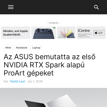
- Hirdetés -
Hírek
Notebook
Laptop
Az ASUS bemutatta az első
NVIDIA RTX Spark alapú
ProArt gépeket
Írta:
Tech2 Laci
-
jún 1, 2026