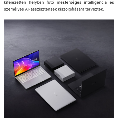
kifejezetten helyben futó mesterséges intelligencia és
személyes AI-asszisztensek kiszolgálására terveztek.