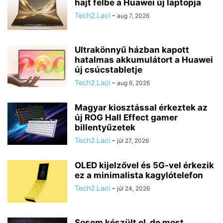
hajt félbe a Huawei új laptopja
Tech2 Laci
-
aug 7, 2026
Ultrakönnyű házban kapott
hatalmas akkumulátort a Huawei
új csúcstabletje
Tech2 Laci
-
aug 6, 2026
Magyar kiosztással érkeztek az
új ROG Hall Effect gamer
billentyűzetek
Tech2 Laci
-
júl 27, 2026
OLED kijelzővel és 5G-vel érkezik
ez a minimalista kagylótelefon
Tech2 Laci
-
júl 24, 2026
Sosem készült el, de most