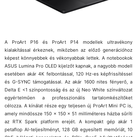
A ProArt P16 és ProArt P14 modellek ultravékony
kialakítással érkeznek, miközben az előző generációhoz
képest könnyebbek és vékonyabbak lettek. A notebookok
ASUS Lumina Pro OLED kijelzőt kapnak, a nagyobb modell
esetében akár 4K felbontással, 120 Hz-es képfrissítéssel
és G-SYNC támogatással. Az akár 1600 nites fényerő, a
Delta E <1 színpontosság és az új Neo White színváltozat
egyértelműen a professzionális tartalomkészítőket
célozza. A kínálat része egy teljesen új ProArt Mini PC is,
amely mindössze 150 × 150 × 51 milliméteres házba sűríti
az RTX Spark platform erejét. A kompakt gép akár 1
petaflop AI-teljesítményt, 128 GB egyesített memóriát, 10