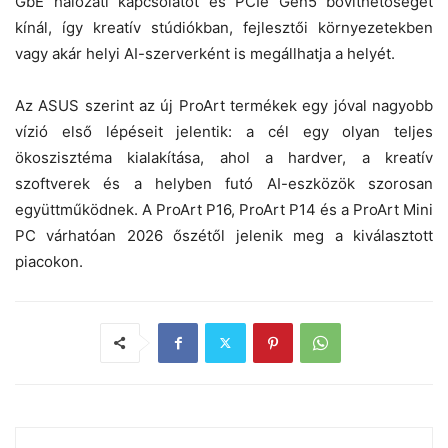
GbE hálózati kapcsolatot és PCIe Gen5 bővíthetőséget
kínál, így kreatív stúdiókban, fejlesztői környezetekben
vagy akár helyi AI-szerverként is megállhatja a helyét.
Az ASUS szerint az új ProArt termékek egy jóval nagyobb
vízió első lépéseit jelentik: a cél egy olyan teljes
ökoszisztéma kialakítása, ahol a hardver, a kreatív
szoftverek és a helyben futó AI-eszközök szorosan
együttműködnek. A ProArt P16, ProArt P14 és a ProArt Mini
PC várhatóan 2026 őszétől jelenik meg a kiválasztott
piacokon.