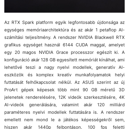
Az RTX Spark platform egyik legfontosabb újdonsága az
egységes memóriaarchitektúra és az akár 1 petaflop AI-
számítási teljesítmény. A rendszer NVIDIA Blackwell RTX
grafikus egységet használ 6144 CUDA maggal, amelyet
egy 20 magos NVIDIA Grace processzor egészít ki. A
konfiguráció akár 128 GB egyesített memóriát kínálhat, ami
lehetővé teszi a nagy nyelvi modellek, generatív AI-
eszközök és komplex kreatív munkafolyamatok helyi
futtatását felhőkapcsolat nélkül. Az ASUS szerint az új
ProArt gépek képesek több mint 90 GB méretű 3D
jelenetek renderelésére, 12K videók szerkesztésére, 4K
AI-videók generálására, valamint akár 120 milliárd
paraméteres nyelvi modellek futtatására is. A rendszer
emellett nem mond le a játékos képességekről sem,
hiszen akár 1440p felbontáson, 100 fps feletti