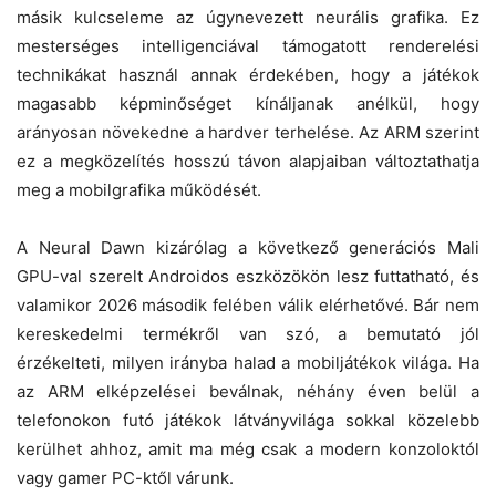
másik kulcseleme az úgynevezett neurális grafika. Ez
mesterséges intelligenciával támogatott renderelési
technikákat használ annak érdekében, hogy a játékok
magasabb képminőséget kínáljanak anélkül, hogy
arányosan növekedne a hardver terhelése. Az ARM szerint
ez a megközelítés hosszú távon alapjaiban változtathatja
meg a mobilgrafika működését.
A Neural Dawn kizárólag a következő generációs Mali
GPU-val szerelt Androidos eszközökön lesz futtatható, és
valamikor 2026 második felében válik elérhetővé. Bár nem
kereskedelmi termékről van szó, a bemutató jól
érzékelteti, milyen irányba halad a mobiljátékok világa. Ha
az ARM elképzelései beválnak, néhány éven belül a
telefonokon futó játékok látványvilága sokkal közelebb
kerülhet ahhoz, amit ma még csak a modern konzoloktól
vagy gamer PC-ktől várunk.