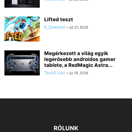
Lifted teszt
K_Seweryn
-
júl 21, 2026
Megérkezett a világ egyik
legerősebb androidos gamer
tablete, a RedMagic Astra...
Tech2 Laci
-
júl 18, 2026
RÓLUNK