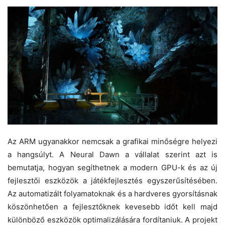
Az ARM ugyanakkor nemcsak a grafikai minőségre helyezi
a hangsúlyt. A Neural Dawn a vállalat szerint azt is
bemutatja, hogyan segíthetnek a modern GPU-k és az új
fejlesztői eszközök a játékfejlesztés egyszerűsítésében.
Az automatizált folyamatoknak és a hardveres gyorsításnak
köszönhetően a fejlesztőknek kevesebb időt kell majd
különböző eszközök optimalizálására fordítaniuk. A projekt