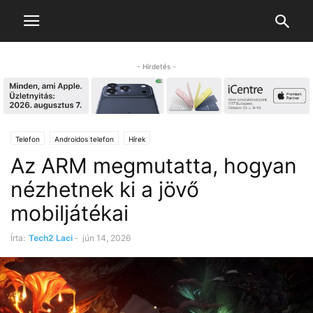
- Hirdetés -
Telefon
Androidos telefon
Hírek
Az ARM megmutatta, hogyan
nézhetnek ki a jövő
mobiljátékai
Írta:
Tech2 Laci
-
jún 14, 2026