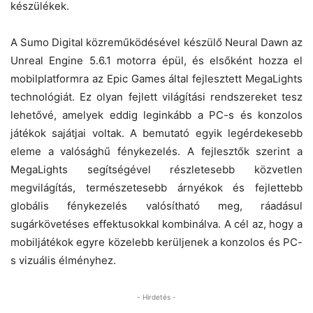
készülékek.
A Sumo Digital közreműködésével készülő Neural Dawn az
Unreal Engine 5.6.1 motorra épül, és elsőként hozza el
mobilplatformra az Epic Games által fejlesztett MegaLights
technológiát. Ez olyan fejlett világítási rendszereket tesz
lehetővé, amelyek eddig leginkább a PC-s és konzolos
játékok sajátjai voltak. A bemutató egyik legérdekesebb
eleme a valósághű fénykezelés. A fejlesztők szerint a
MegaLights segítségével részletesebb közvetlen
megvilágítás, természetesebb árnyékok és fejlettebb
globális fénykezelés valósítható meg, ráadásul
sugárkövetéses effektusokkal kombinálva. A cél az, hogy a
mobiljátékok egyre közelebb kerüljenek a konzolos és PC-
s vizuális élményhez.
- Hirdetés -