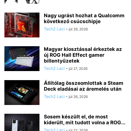
Nagy ugrást hozhat a Qualcomm
következő csúcschipje
Tech2 Laci
-
júl 29, 2026
Magyar kiosztással érkeztek az
új ROG Hall Effect gamer
billentyűzetek
Tech2 Laci
-
júl 27, 2026
Állítólag összeomlottak a Steam
Deck eladásai az áremelés után
Tech2 Laci
-
júl 26, 2026
Sosem készült el, de most
kiderült, mit tudott volna a ROG...
Tech2 Laci
-
júl 22, 2026