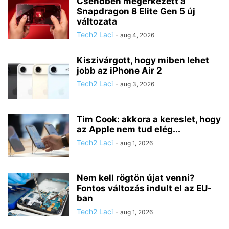
Csendben megérkezett a
Snapdragon 8 Elite Gen 5 új
változata
Tech2 Laci
-
aug 4, 2026
Kiszivárgott, hogy miben lehet
jobb az iPhone Air 2
Tech2 Laci
-
aug 3, 2026
Tim Cook: akkora a kereslet, hogy
az Apple nem tud elég...
Tech2 Laci
-
aug 1, 2026
Nem kell rögtön újat venni?
Fontos változás indult el az EU-
ban
Tech2 Laci
-
aug 1, 2026