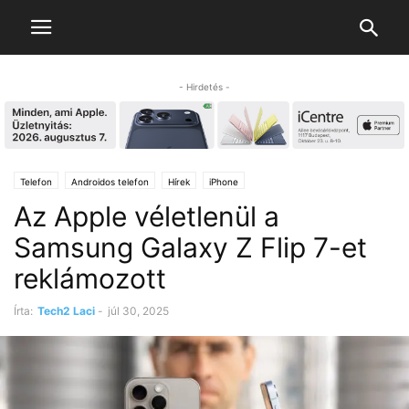
- Hirdetés -
Telefon
Androidos telefon
Hírek
iPhone
Az Apple véletlenül a
Samsung Galaxy Z Flip 7-et
reklámozott
Írta:
Tech2 Laci
-
júl 30, 2025