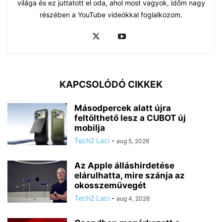
világa és ez juttatott el oda, ahol most vagyok, időm nagy
részében a YouTube videókkal foglalkozom.
KAPCSOLÓDÓ CIKKEK
Másodpercek alatt újra
feltölthető lesz a CUBOT új
mobilja
Tech2 Laci
-
aug 5, 2026
Az Apple álláshirdetése
elárulhatta, mire szánja az
okosszemüvegét
Tech2 Laci
-
aug 4, 2026