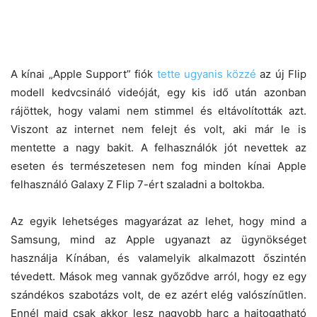
A kínai „Apple Support” fiók
tette ugyanis közzé
az új Flip
modell kedvcsináló videóját, egy kis idő után azonban
rájöttek, hogy valami nem stimmel és eltávolították azt.
Viszont az internet nem felejt és volt, aki már le is
mentette a nagy bakit. A felhasználók jót nevettek az
eseten és természetesen nem fog minden kínai Apple
felhasználó Galaxy Z Flip 7-ért szaladni a boltokba.
Az egyik lehetséges magyarázat az lehet, hogy mind a
Samsung, mind az Apple ugyanazt az ügynökséget
használja Kínában, és valamelyik alkalmazott őszintén
tévedett. Mások meg vannak győződve arról, hogy ez egy
szándékos szabotázs volt, de ez azért elég valószínűtlen.
Ennél majd csak akkor lesz nagyobb harc a hajtogatható