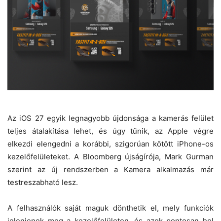
Az iOS 27 egyik legnagyobb újdonsága a kamerás felület
teljes átalakítása lehet, és úgy tűnik, az Apple végre
elkezdi elengedni a korábbi, szigorúan kötött iPhone-os
kezelőfelületeket. A Bloomberg újságírója, Mark Gurman
szerint az új rendszerben a Kamera alkalmazás már
testreszabható lesz.
A felhasználók saját maguk dönthetik el, mely funkciók
jelenjenek meg a kezelőfelületen, és azok pontosan hol