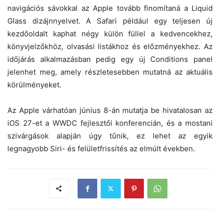
navigációs sávokkal az Apple tovább finomítaná a Liquid
Glass dizájnnyelvet. A Safari például egy teljesen új
kezdőoldalt kaphat négy külön füllel a kedvencekhez,
könyvjelzőkhöz, olvasási listákhoz és előzményekhez. Az
időjárás alkalmazásban pedig egy új Conditions panel
jelenhet meg, amely részletesebben mutatná az aktuális
körülményeket.
Az Apple várhatóan június 8-án mutatja be hivatalosan az
iOS 27-et a WWDC fejlesztői konferencián, és a mostani
szivárgások alapján úgy tűnik, ez lehet az egyik
legnagyobb Siri- és felületfrissítés az elmúlt években.