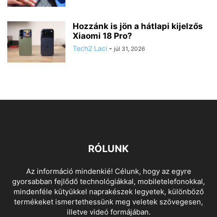
Hozzánk is jön a hátlapi kijelzős
Xiaomi 18 Pro?
Tech2 Laci
-
júl 31, 2026
RÓLUNK
Az információ mindenkié! Célunk, hogy az egyre
gyorsabban fejlődő technológiákkal, mobiletelefonokkal,
mindenféle kütyükkel naprakészek legyetek, különböző
termékeket ismertethessünk meg veletek szövegesen,
illetve videó formájában.