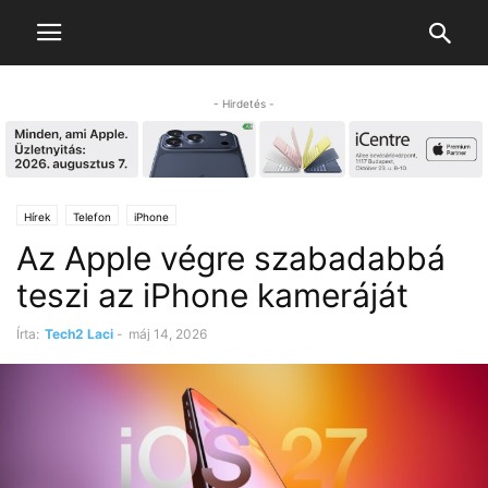
- Hirdetés -
Hírek
Telefon
iPhone
Az Apple végre szabadabbá
teszi az iPhone kameráját
Írta:
Tech2 Laci
-
máj 14, 2026