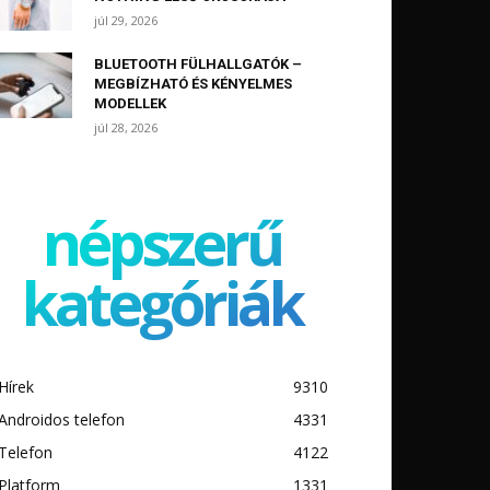
júl 29, 2026
BLUETOOTH FÜLHALLGATÓK –
MEGBÍZHATÓ ÉS KÉNYELMES
MODELLEK
júl 28, 2026
népszerű
kategóriák
Hírek
9310
Androidos telefon
4331
Telefon
4122
Platform
1331