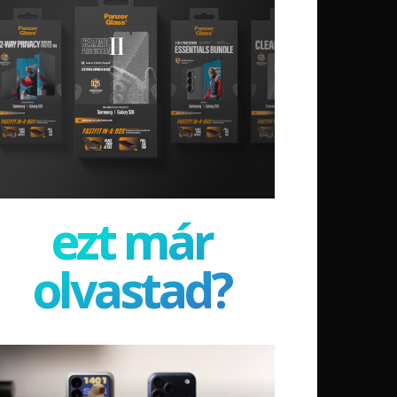
ezt már
olvastad?