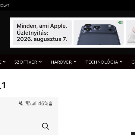
SOLAT
K
SZOFTVER
HARDVER
TECHNOLÓGIA
G
_1