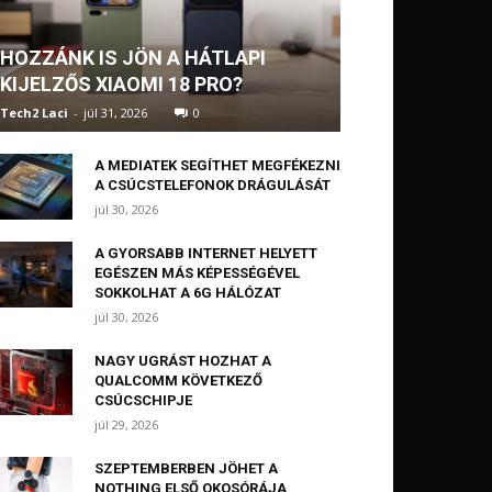
HOZZÁNK IS JÖN A HÁTLAPI
KIJELZŐS XIAOMI 18 PRO?
Tech2 Laci
-
júl 31, 2026
0
A MEDIATEK SEGÍTHET MEGFÉKEZNI
A CSÚCSTELEFONOK DRÁGULÁSÁT
júl 30, 2026
A GYORSABB INTERNET HELYETT
EGÉSZEN MÁS KÉPESSÉGÉVEL
SOKKOLHAT A 6G HÁLÓZAT
júl 30, 2026
NAGY UGRÁST HOZHAT A
QUALCOMM KÖVETKEZŐ
CSÚCSCHIPJE
júl 29, 2026
SZEPTEMBERBEN JÖHET A
NOTHING ELSŐ OKOSÓRÁJA