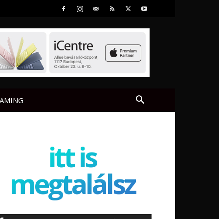
AMING
itt is
megtalálsz