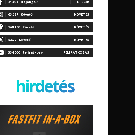
41,088
Rajongók
TETSZIK
63,287
Követő
KÖVETÉS
160,100
Követő
KÖVETÉS
3,827
Követő
KÖVETÉS
334,000
Feliratkozó
FELIRATKOZÁS
hirdetés