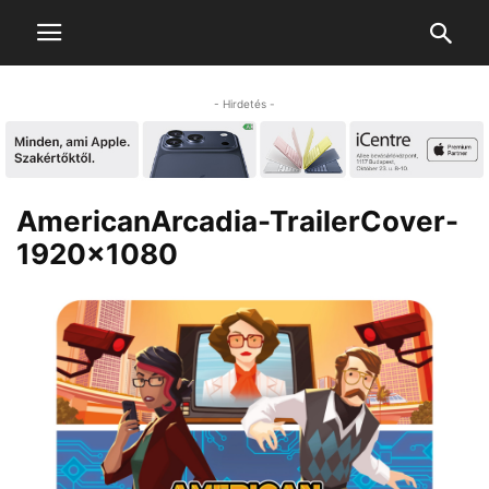
- Hirdetés -
AmericanArcadia-TrailerCover-
1920×1080