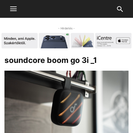
- Hirdetés -
soundcore boom go 3i _1