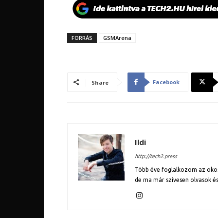
FORRÁS
GSMArena
Facebook
Share
Ildi
http://tech2.press
Több éve foglalkozom az okose
de ma már szívesen olvasok és