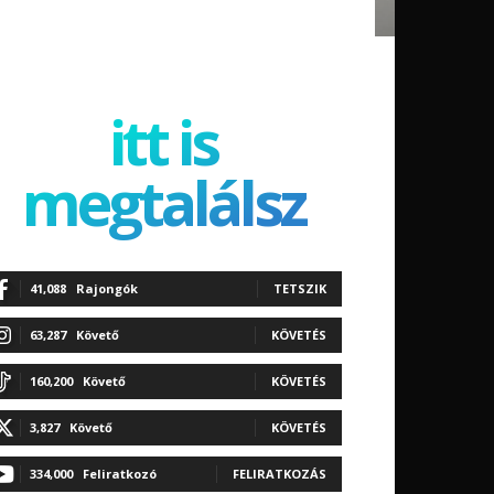
itt is
megtalálsz
41,088
Rajongók
TETSZIK
63,287
Követő
KÖVETÉS
160,200
Követő
KÖVETÉS
3,827
Követő
KÖVETÉS
334,000
Feliratkozó
FELIRATKOZÁS