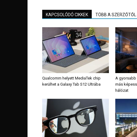
KAPCSOLÓDÓ CIKKEK
TÖBB A SZERZŐTŐL
Qualcomm helyett MediaTek chip
A gyorsabb 
kerülhet a Galaxy Tab S12 Ultrába
más képessé
hálózat