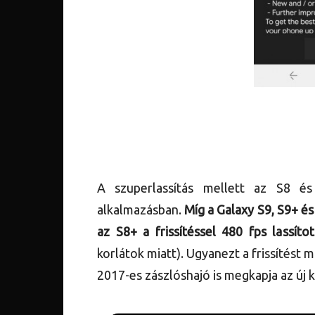
A szuperlassítás mellett az S8 
alkalmazásban.
Míg a Galaxy S9, S9+ és
az S8+ a frissítéssel 480 fps lassíto
korlátok miatt). Ugyanezt a frissítést
2017-es zászlóshajó is megkapja az új 