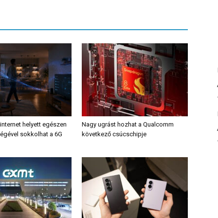
internet helyett egészen
Nagy ugrást hozhat a Qualcomm
gével sokkolhat a 6G
következő csúcschipje