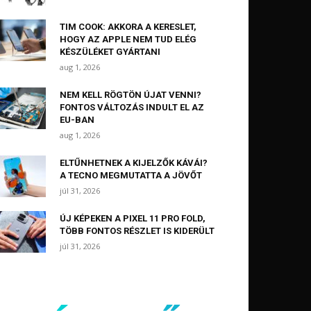
TIM COOK: AKKORA A KERESLET,
HOGY AZ APPLE NEM TUD ELÉG
KÉSZÜLÉKET GYÁRTANI
aug 1, 2026
NEM KELL RÖGTÖN ÚJAT VENNI?
FONTOS VÁLTOZÁS INDULT EL AZ
EU-BAN
aug 1, 2026
ELTŰNHETNEK A KIJELZŐK KÁVÁI?
A TECNO MEGMUTATTA A JÖVŐT
júl 31, 2026
ÚJ KÉPEKEN A PIXEL 11 PRO FOLD,
TÖBB FONTOS RÉSZLET IS KIDERÜLT
júl 31, 2026