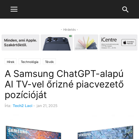
- Hirdetés -
Hírek
Technológia
Tévék
A Samsung ChatGPT-alapú
AI TV-vel őrizné piacvezető
pozícióját
Írta:
Tech2 Laci
-
jan 21, 2025