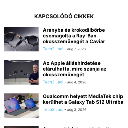
KAPCSOLÓDÓ CIKKEK
Aranyba és krokodilbőrbe
csomagolta a Ray-Ban
okosszemüvegét a Caviar
Tech2 Laci
-
aug 7, 2026
Az Apple álláshirdetése
elárulhatta, mire szánja az
okosszemüvegét
Tech2 Laci
-
aug 4, 2026
Qualcomm helyett MediaTek chip
kerülhet a Galaxy Tab S12 Ultrába
Tech2 Laci
-
aug 3, 2026