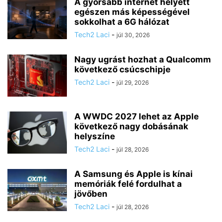
A gyorsabb internet helyett
egészen más képességével
sokkolhat a 6G hálózat
Tech2 Laci
-
júl 30, 2026
Nagy ugrást hozhat a Qualcomm
következő csúcschipje
Tech2 Laci
-
júl 29, 2026
A WWDC 2027 lehet az Apple
következő nagy dobásának
helyszíne
Tech2 Laci
-
júl 28, 2026
A Samsung és Apple is kínai
memóriák felé fordulhat a
jövőben
Tech2 Laci
-
júl 28, 2026