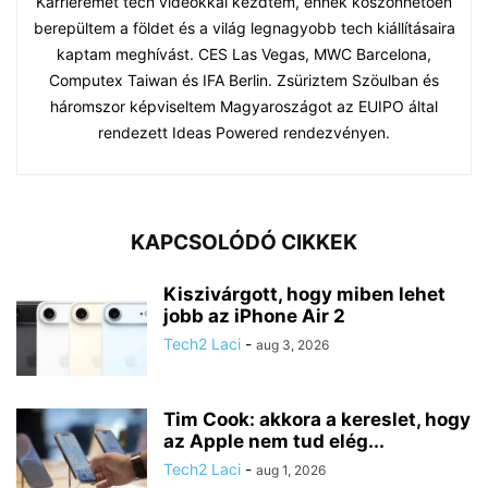
Karrieremet tech videókkal kezdtem, ennek köszönhetően
berepültem a földet és a világ legnagyobb tech kiállításaira
kaptam meghívást. CES Las Vegas, MWC Barcelona,
Computex Taiwan és IFA Berlin. Zsüriztem Szöulban és
háromszor képviseltem Magyaroszágot az EUIPO által
rendezett Ideas Powered rendezvényen.
KAPCSOLÓDÓ CIKKEK
Kiszivárgott, hogy miben lehet
jobb az iPhone Air 2
Tech2 Laci
-
aug 3, 2026
Tim Cook: akkora a kereslet, hogy
az Apple nem tud elég...
Tech2 Laci
-
aug 1, 2026