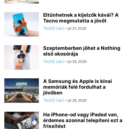
Eltűnhetnek a kijelzők kávái? A
Tecno megmutatta a jövőt
Tech2 Laci
-
júl 31, 2026
Szeptemberben jöhet a Nothing
első okosórája
Tech2 Laci
-
júl 29, 2026
A Samsung és Apple is kínai
memóriák felé fordulhat a
jövőben
Tech2 Laci
-
júl 28, 2026
Ha iPhone-od vagy iPaded van,
érdemes azonnal telepíteni ezt a
frissítést