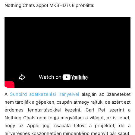
Nothing Chats appot MKBHD is kipróbálta:
A
Sunbird adatkezelési irányelvei
alapján az üzeneteket
nem tárolják a gépeken, csupán átmegy rajtuk, de azért ezt
érdemes fenntartásokkal kezelni. Carl Pei szerint a
Nothing Chats nem fogja megváltani a világot, az is lehet,
hogy az Apple jogi csapata lelövi a projektet, de a
hírverésnek köszönhetően mindenképp megnyit pár kaput,