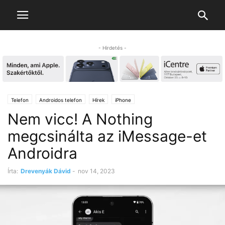
- Hirdetés -
Telefon
Androidos telefon
Hírek
iPhone
Nem vicc! A Nothing
megcsinálta az iMessage-et
Androidra
Írta:
Drevenyák Dávid
-
nov 14, 2023