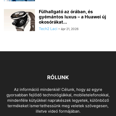
Fülhallgató az órában, és
gyémántos luxus – a Huawei új
okosórákat...
Tech2 Laci
-
ápr 21, 2026
RÓLUNK
Az információ mindenkié! Célunk, hogy az egyre
gyorsabban fejlődő technológiákkal, mobiletelefonokkal,
mindenféle kütyükkel naprakészek legyetek, különböző
termékeket ismertethessünk meg veletek szövegesen,
illetve videó formájában.