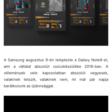
A Samsung augusztus 9-én leleplezte a Galaxy Note9-et,
ami a vállalat abszolút csúcskészüléke 2018-ban. A
vélemények vele kapcsolatban abszolút vegyesek,
valakinek tetszik, valakinek nem, mi már pár napja
barátkozunk az újdonsággal.