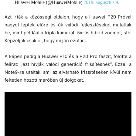
— Huawei Mobile (@HuaweiMobile)
2018. augusztus 9.
Azt írták a közösségi oldalon, hogy a Huawei P20 Próval
nagyot léptek előre és ők valódi fejlesztéseket mutattak
be, mint például a tripla kamerát, 5x-ös hibrid zoomot, stb.
Képzeljük csak el, hogy mi jön ezután…
A képen pedig a Huawei P10 és a P20 Pro feszít, fölötte a
felirat: „ezt hívják valódi generáció frissítésnek”. Ezzel a
Note9-re utaltak, ami az elvárható frissítéseken kívül nem
feltétlen hozott merőben új dolgokat.