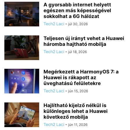
A gyorsabb internet helyett
egészen más képességével
sokkolhat a 6G hálózat
Tech2 Laci
-
júl 30, 2026
Teljesen új irányt vehet a Huawei
háromba hajtható mobilja
Tech2 Laci
-
júl 18, 2026
Megérkezett a HarmonyOS 7: a
Huawei is rákapott az
üveghatású felületekre
Tech2 Laci
-
jún 15, 2026
Hajlítható kijelző nélkül is
különleges lehet a Huawei
következő mobilja
Tech2 Laci
-
jún 11, 2026