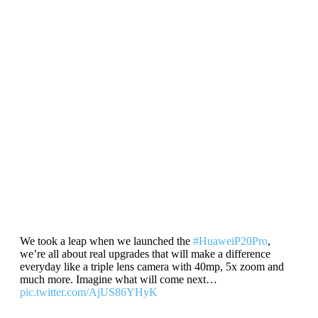
We took a leap when we launched the
#HuaweiP20Pro
,
we’re all about real upgrades that will make a difference
everyday like a triple lens camera with 40mp, 5x zoom and
much more. Imagine what will come next…
pic.twitter.com/AjUS86YHyK