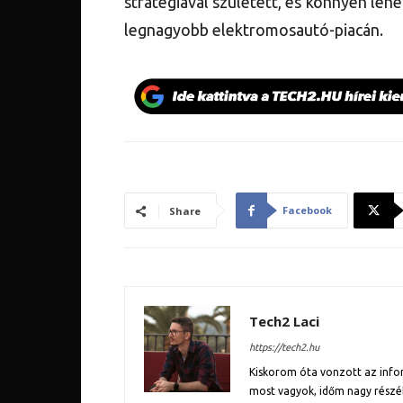
stratégiával született, és könnyen lehet
legnagyobb elektromosautó-piacán.
Facebook
Share
Tech2 Laci
https://tech2.hu
Kiskorom óta vonzott az inform
most vagyok, időm nagy részé