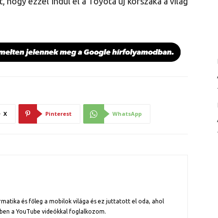
, hogy ezzel indul el a Toyota új korszaka a világ
X
Pinterest
WhatsApp
atika és főleg a mobilok világa és ez juttatott el oda, ahol
ben a YouTube videókkal foglalkozom.