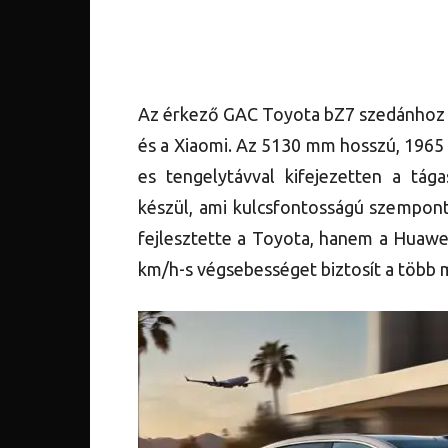
Az érkező GAC Toyota bZ7 szedánhoz o
és a Xiaomi. Az 5130 mm hosszú, 196
es tengelytávval kifejezetten a tág
készül, ami kulcsfontosságú szempont
fejlesztette a Toyota, hanem a Huawei
km/h-s végsebességet biztosít a több 