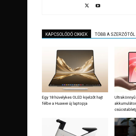
KAPCSOLÓDÓ CIKKEK
TÖBB A SZERZŐTŐL
Egy 18 hüvelykes OLED kijelzőt hajt
Ultrakönnyű
félbe a Huawei új laptopja
akkumulátor
csúcstablet