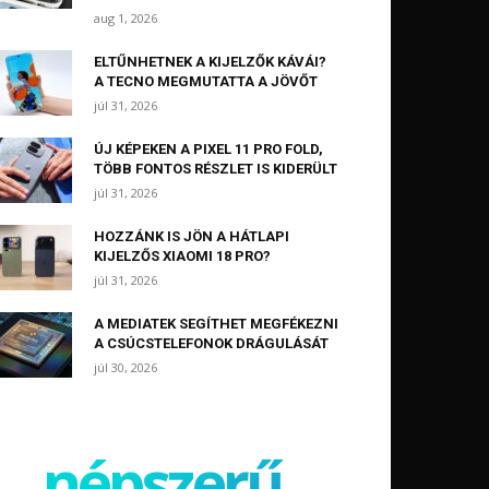
aug 1, 2026
ELTŰNHETNEK A KIJELZŐK KÁVÁI?
A TECNO MEGMUTATTA A JÖVŐT
júl 31, 2026
ÚJ KÉPEKEN A PIXEL 11 PRO FOLD,
TÖBB FONTOS RÉSZLET IS KIDERÜLT
júl 31, 2026
HOZZÁNK IS JÖN A HÁTLAPI
KIJELZŐS XIAOMI 18 PRO?
júl 31, 2026
A MEDIATEK SEGÍTHET MEGFÉKEZNI
A CSÚCSTELEFONOK DRÁGULÁSÁT
júl 30, 2026
népszerű