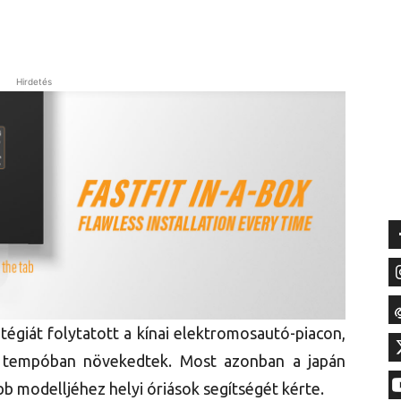
Hirdetés
tégiát folytatott a kínai elektromosautó-piacon,
ő tempóban növekedtek. Most azonban a japán
bb modelljéhez helyi óriások segítségét kérte.