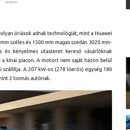
- Hirdetés -
lyan óriások adnak technológiát, mint a Huawei
5 mm széles és 1500 mm magas szedán 3020 mm-
as és kényelmes utasteret kereső vásárlóknak
 a kínai piacon. A motort nem saját házon belül
 szállítja. A 207 kW-os (278 lóerős) egység 180
mint 2 tonnás autónak.