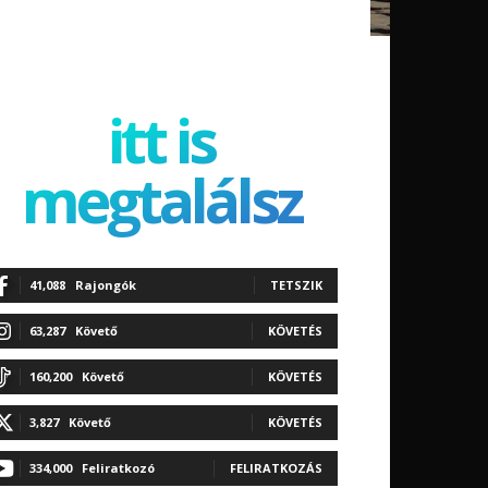
itt is
megtalálsz
41,088
Rajongók
TETSZIK
63,287
Követő
KÖVETÉS
160,200
Követő
KÖVETÉS
3,827
Követő
KÖVETÉS
334,000
Feliratkozó
FELIRATKOZÁS