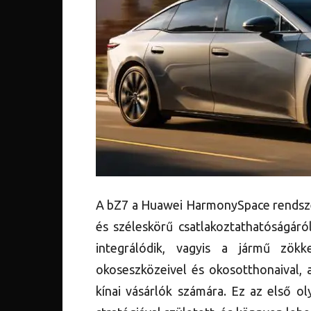
A bZ7 a Huawei HarmonySpace rendszer
és széleskörű csatlakoztathatóságáró
integrálódik, vagyis a jármű zök
okoseszközeivel és okosotthonaival,
kínai vásárlók számára. Ez az első oly