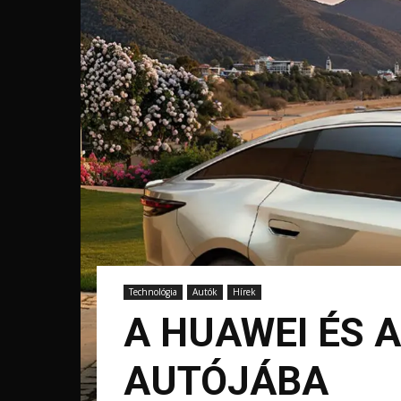
Technológia
Autók
Hírek
A HUAWEI ÉS A
AUTÓJÁBA