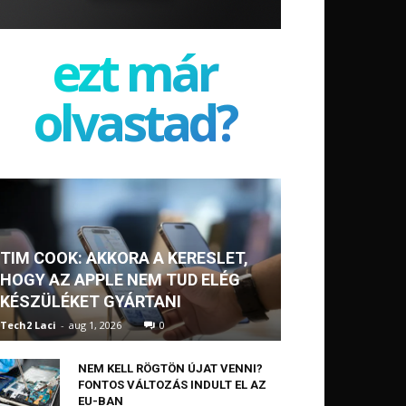
ezt már
olvastad?
TIM COOK: AKKORA A KERESLET,
HOGY AZ APPLE NEM TUD ELÉG
KÉSZÜLÉKET GYÁRTANI
Tech2 Laci
-
aug 1, 2026
0
NEM KELL RÖGTÖN ÚJAT VENNI?
FONTOS VÁLTOZÁS INDULT EL AZ
EU-BAN