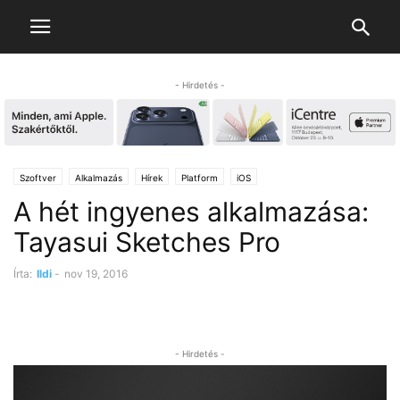
- Hirdetés -
Szoftver
Alkalmazás
Hírek
Platform
iOS
A hét ingyenes alkalmazása:
Tayasui Sketches Pro
Írta:
Ildi
-
nov 19, 2016
- Hirdetés -