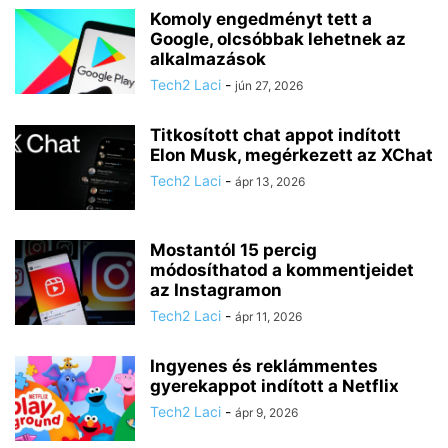
Komoly engedményt tett a
Google, olcsóbbak lehetnek az
alkalmazások
Tech2 Laci
-
jún 27, 2026
Titkosított chat appot indított
Elon Musk, megérkezett az XChat
Tech2 Laci
-
ápr 13, 2026
Mostantól 15 percig
módosíthatod a kommentjeidet
az Instagramon
Tech2 Laci
-
ápr 11, 2026
Ingyenes és reklámmentes
gyerekappot indított a Netflix
Tech2 Laci
-
ápr 9, 2026