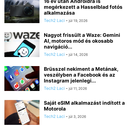
16 év után Androidra is
megérkezett a Hasselblad fotós
alkalmazása
Tech2 Laci
-
júl 19, 2026
Nagyot frissült a Waze: Gemini
AI, motoros mód és okosabb
navigáció...
Tech2 Laci
-
júl 14, 2026
Brüsszel nekiment a Metának,
veszélyben a Facebook és az
Instagram jelenlegi...
Tech2 Laci
-
júl 11, 2026
Saját eSIM alkalmazást indított a
Motorola
Tech2 Laci
-
júl 3, 2026