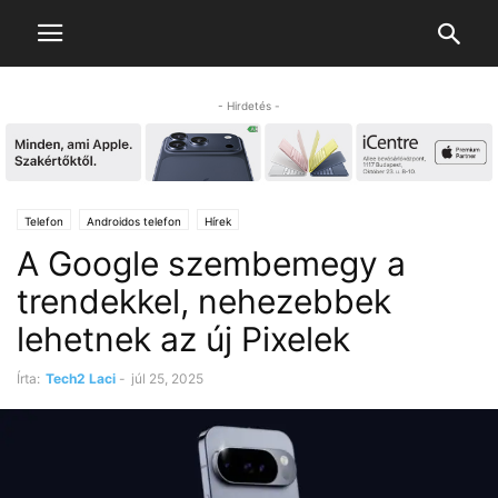
- Hirdetés -
Telefon
Androidos telefon
Hírek
A Google szembemegy a
trendekkel, nehezebbek
lehetnek az új Pixelek
Írta:
Tech2 Laci
-
júl 25, 2025