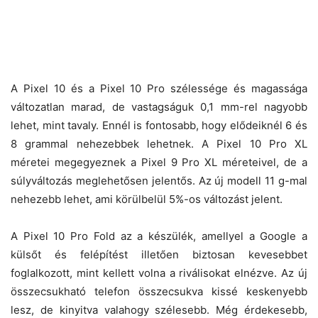
A Pixel 10 és a Pixel 10 Pro szélessége és magassága
változatlan marad, de vastagságuk 0,1 mm-rel nagyobb
lehet, mint tavaly. Ennél is fontosabb, hogy elődeiknél 6 és
8 grammal nehezebbek lehetnek. A Pixel 10 Pro XL
méretei megegyeznek a Pixel 9 Pro XL méreteivel, de a
súlyváltozás meglehetősen jelentős. Az új modell 11 g-mal
nehezebb lehet, ami körülbelül 5%-os változást jelent.
A Pixel 10 Pro Fold az a készülék, amellyel a Google a
külsőt és felépítést illetően biztosan kevesebbet
foglalkozott, mint kellett volna a riválisokat elnézve. Az új
összecsukható telefon összecsukva kissé keskenyebb
lesz, de kinyitva valahogy szélesebb. Még érdekesebb,