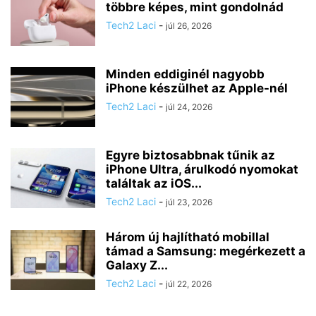
többre képes, mint gondolnád
Tech2 Laci
-
júl 26, 2026
Minden eddiginél nagyobb
iPhone készülhet az Apple-nél
Tech2 Laci
-
júl 24, 2026
Egyre biztosabbnak tűnik az
iPhone Ultra, árulkodó nyomokat
találtak az iOS...
Tech2 Laci
-
júl 23, 2026
Három új hajlítható mobillal
támad a Samsung: megérkezett a
Galaxy Z...
Tech2 Laci
-
júl 22, 2026