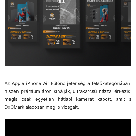
Az Apple iPhone Air különc jelenség a felsőkategóriában,
hiszen prémium áron kínálják, ultrakarcsú házzal érkezik,
mégis csak egyetlen hátlapi kamerát kapott, amit a
DxOMark alaposan meg is vizsgált.