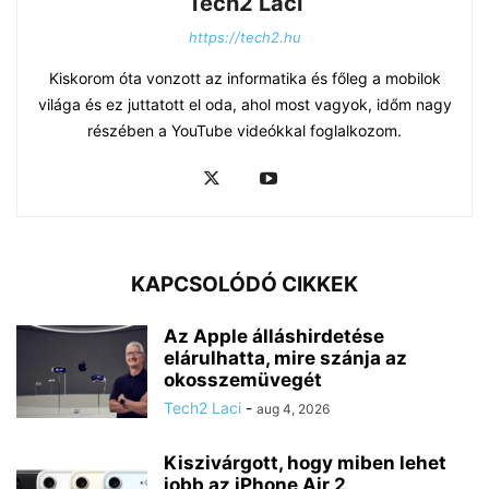
Tech2 Laci
https://tech2.hu
Kiskorom óta vonzott az informatika és főleg a mobilok
világa és ez juttatott el oda, ahol most vagyok, időm nagy
részében a YouTube videókkal foglalkozom.
KAPCSOLÓDÓ CIKKEK
Az Apple álláshirdetése
elárulhatta, mire szánja az
okosszemüvegét
Tech2 Laci
-
aug 4, 2026
Kiszivárgott, hogy miben lehet
jobb az iPhone Air 2