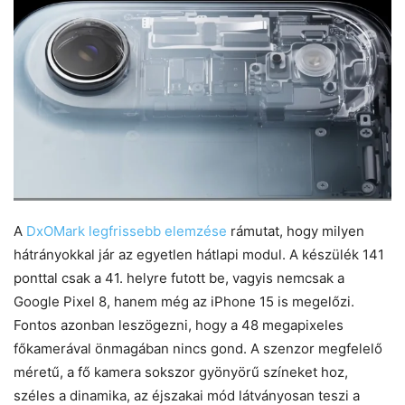
A
DxOMark legfrissebb elemzése
rámutat, hogy milyen
hátrányokkal jár az egyetlen hátlapi modul. A készülék 141
ponttal csak a 41. helyre futott be, vagyis nemcsak a
Google Pixel 8, hanem még az iPhone 15 is megelőzi.
Fontos azonban leszögezni, hogy a 48 megapixeles
főkamerával önmagában nincs gond. A szenzor megfelelő
méretű, a fő kamera sokszor gyönyörű színeket hoz,
széles a dinamika, az éjszakai mód látványosan teszi a