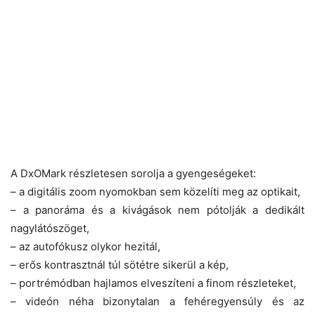
A DxOMark részletesen sorolja a gyengeségeket:
– a digitális zoom nyomokban sem közelíti meg az optikait,
– a panoráma és a kivágások nem pótolják a dedikált
nagylátószöget,
– az autofókusz olykor hezitál,
– erős kontrasztnál túl sötétre sikerül a kép,
– portrémódban hajlamos elveszíteni a finom részleteket,
– videón néha bizonytalan a fehéregyensúly és az