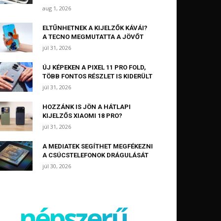
aug 1, 2026
ELTŰNHETNEK A KIJELZŐK KÁVÁI?
A TECNO MEGMUTATTA A JÖVŐT
júl 31, 2026
ÚJ KÉPEKEN A PIXEL 11 PRO FOLD,
TÖBB FONTOS RÉSZLET IS KIDERÜLT
júl 31, 2026
HOZZÁNK IS JÖN A HÁTLAPI
KIJELZŐS XIAOMI 18 PRO?
júl 31, 2026
A MEDIATEK SEGÍTHET MEGFÉKEZNI
A CSÚCSTELEFONOK DRÁGULÁSÁT
júl 30, 2026
népszerű