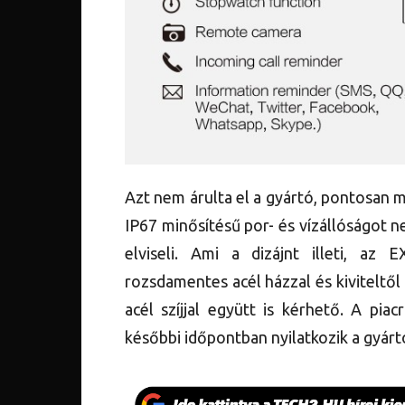
Azt nem árulta el a gyártó, pontosan m
IP67 minősítésű por- és vízállóságot n
elviseli. Ami a dizájnt illeti, az 
rozsdamentes acél házzal és kiviteltől
acél szíjjal együtt is kérhető. A pia
későbbi időpontban nyilatkozik a gyárt