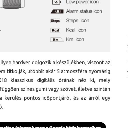
ilyen hardver dolgozik a készülékben, viszont az
em titkolják, utóbbit akár 5 atmoszféra nyomásig
EX18 klasszikus digitális órának néz ki, mely
 függően színes gumi vagy szövet, illetve szintén
cra kerülés pontos időpontjáról és az árról egy
ó.