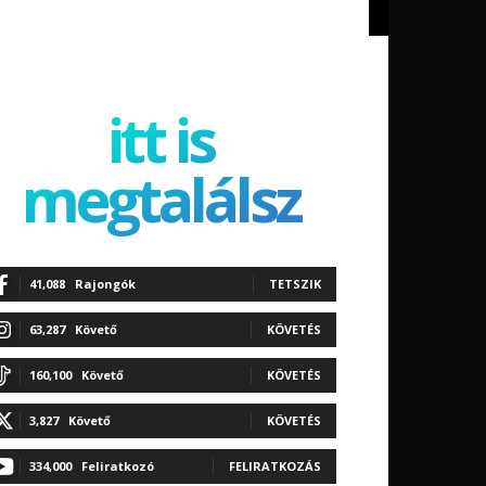
itt is
megtalálsz
41,088
Rajongók
TETSZIK
63,287
Követő
KÖVETÉS
160,100
Követő
KÖVETÉS
3,827
Követő
KÖVETÉS
334,000
Feliratkozó
FELIRATKOZÁS