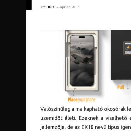
Írta:
Rusi
-
ápr 27, 2017
Valószínűleg a ma kapható okosórák le
üzemidőt illeti. Ezeknek a viselhető
jellemzője, de az EX18 nevű típus igen