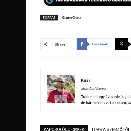
FORRÁS
GizmoChina
Facebook
Share
Rusi
http://tech2.press
Több mint egy évtizede fogl
de bármerre is vitt az utam, a
KAPCSOLÓDÓ CIKKEK
TÖBB A SZERZŐTŐL