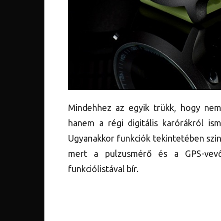
Mindehhez az egyik trükk, hogy nem
hanem a régi digitális karórákról is
Ugyanakkor funkciók tekintetében szin
mert a pulzusmérő és a GPS-vevő 
funkciólistával bír.