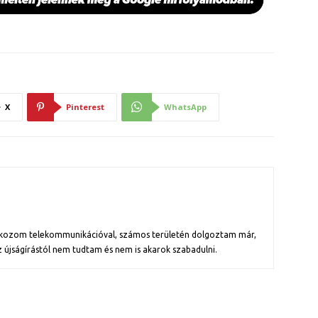
X
Pinterest
WhatsApp
alkozom telekommunikációval, számos területén dolgoztam már,
z újságírástól nem tudtam és nem is akarok szabadulni.