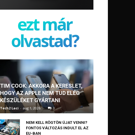
ezt már
olvastad?
TIM COOK: AKKORA A KERESLET,
HOGY AZ APPLE NEM TUD ELÉG
KÉSZÜLÉKET GYÁRTANI
Tech2 Laci
-
aug 1, 2026
0
NEM KELL RÖGTÖN ÚJAT VENNI?
FONTOS VÁLTOZÁS INDULT EL AZ
EU-BAN