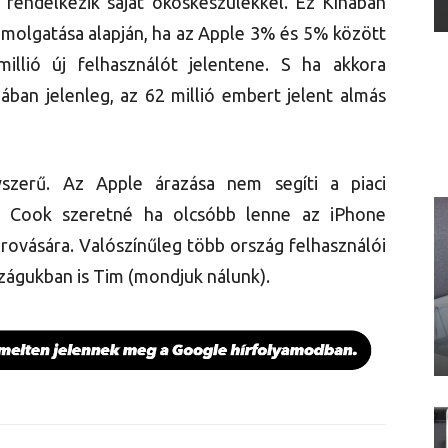
 rendelkezik saját okoskészülékkel. Ez Kínában
ámolgatása alapján, ha az Apple 3% és 5% között
illió új felhasználót jelentene. S ha akkora
nában jelenleg, az 62 millió embert jelent almás
szerű. Az Apple árazása nem segíti a piaci
y Cook szeretné ha olcsóbb lenne az iPhone
rovására. Valószínűleg több ország felhasználói
szágukban is Tim (mondjuk nálunk).