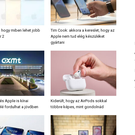
, hogy miben lehet jobb
Tim Cook: akkora a kereslet, hogy az
r 2
Apple nem tud elég készüléket
gyártani
s Apple is kínai
Kiderült, hogy az AirPods sokkal
lé fordulhat a jövőben
többre képes, mint gondolnád