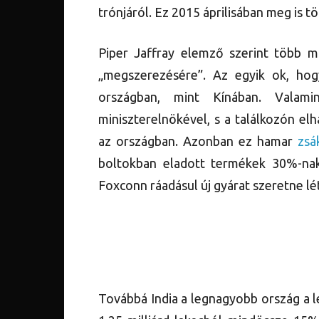
trónjáról. Ez 2015 áprilisában meg is tö
Piper Jaffray elemző szerint több m
„megszerezésére”. Az egyik ok, hog
országban, mint Kínában. Valami
miniszterelnökével, s a találkozón el
az országban. Azonban ez hamar
zsá
boltokban eladott termékek 30%-nak 
Foxconn ráadásul új gyárat szeretne lét
Továbbá India a legnagyobb ország a l