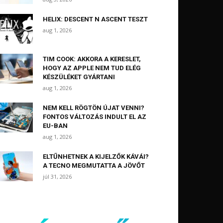
HELIX: DESCENT N ASCENT TESZT
aug 1, 2026
TIM COOK: AKKORA A KERESLET,
HOGY AZ APPLE NEM TUD ELÉG
KÉSZÜLÉKET GYÁRTANI
aug 1, 2026
NEM KELL RÖGTÖN ÚJAT VENNI?
FONTOS VÁLTOZÁS INDULT EL AZ
EU-BAN
aug 1, 2026
ELTŰNHETNEK A KIJELZŐK KÁVÁI?
A TECNO MEGMUTATTA A JÖVŐT
júl 31, 2026