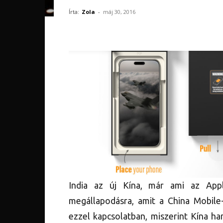
Írta:
Zola
-
máj 30, 2016
India az új Kína, már ami az Appl
megállapodásra, amit a China Mobile
ezzel kapcsolatban, miszerint Kína h