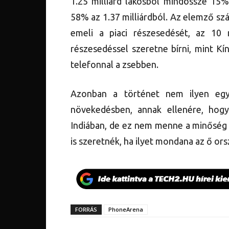
1.25 milliárd lakosból mindössze 15%
58% az 1.37 milliárdból. Az elemző sz
emeli a piaci részesedését, az 10 m
részesedéssel szeretne bírni, mint Kí
telefonnal a zsebben.
Azonban a történet nem ilyen egy
növekedésben, annak ellenére, hog
Indiában, de ez nem menne a minőség 
is szeretnék, ha ilyet mondana az ő or
FORRÁS
PhoneArena