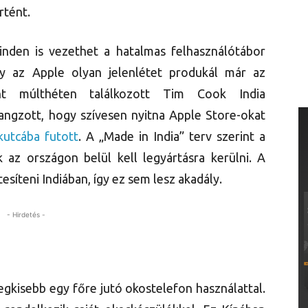
rtént.
inden is vezethet a hatalmas felhasználótábor
y az Apple olyan jelenlétet produkál már az
nt múlthéten találkozott Tim Cook India
hangzott, hogy szívesen nyitna Apple Store-okat
kutcába futott
. A „Made in India” terv szerint a
az országon belül kell legyártásra kerülni. A
esíteni Indiában, így ez sem lesz akadály.
- Hirdetés -
egkisebb egy főre jutó okostelefon használattal.