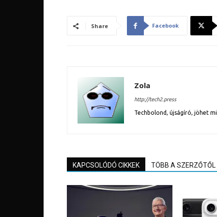
Facebook
Share
Zola
http://tech2.press
Techbolond, újságíró, jöhet m
KAPCSOLÓDÓ CIKKEK
TÖBB A SZERZŐTŐL