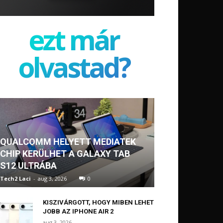
ezt már
olvastad?
QUALCOMM HELYETT MEDIATEK
CHIP KERÜLHET A GALAXY TAB
S12 ULTRÁBA
Tech2 Laci
-
aug 3, 2026
0
KISZIVÁRGOTT, HOGY MIBEN LEHET
JOBB AZ IPHONE AIR 2
aug 3, 2026