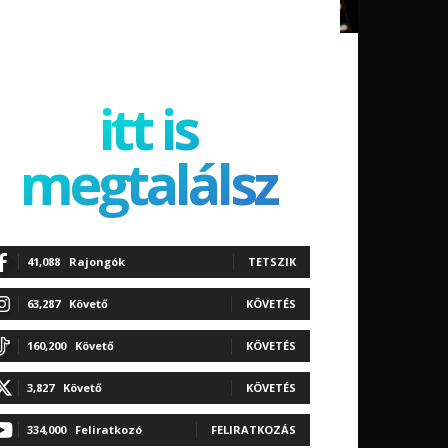
itt is
megtalálsz
41,088
Rajongók
TETSZIK
63,287
Követő
KÖVETÉS
160,200
Követő
KÖVETÉS
3,827
Követő
KÖVETÉS
334,000
Feliratkozó
FELIRATKOZÁS