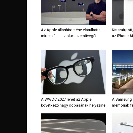
Az Apple álláshirdetése elárulhatta,
Kiszivárgott
mire szánja az okosszemüvegét
az iPhone Ai
A WWDC 2027 lehet az Apple
A Samsung é
következő nagy dobásának helyszíne
memóriák fe