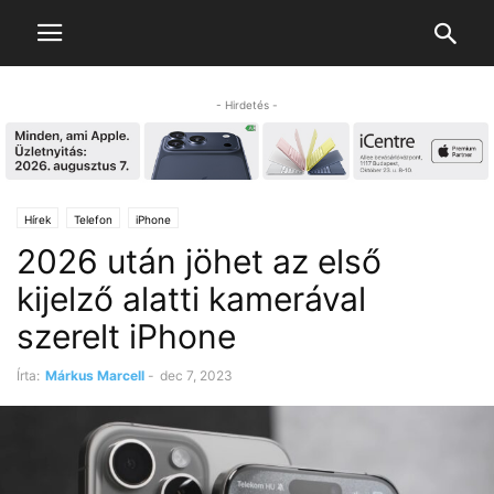
- Hirdetés -
Hírek
Telefon
iPhone
2026 után jöhet az első
kijelző alatti kamerával
szerelt iPhone
Írta:
Márkus Marcell
-
dec 7, 2023