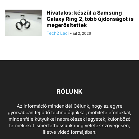
Hivatalos: készül a Samsung
Galaxy Ring 2, több újdonságot is
megerősítettek
Tech2 Laci
-
júl 2, 2026
RÓLUNK
Az információ mindenkié! Célunk, hogy az egyre
gyorsabban fejlődő technológiákkal, mobiletelefonokkal,
mindenféle kütyükkel naprakészek legyetek, különböző
termékeket ismertethessünk meg veletek szövegesen,
illetve videó formájában.