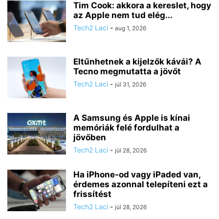
Tim Cook: akkora a kereslet, hogy
az Apple nem tud elég...
Tech2 Laci
-
aug 1, 2026
Eltűnhetnek a kijelzők kávái? A
Tecno megmutatta a jövőt
Tech2 Laci
-
júl 31, 2026
A Samsung és Apple is kínai
memóriák felé fordulhat a
jövőben
Tech2 Laci
-
júl 28, 2026
Ha iPhone-od vagy iPaded van,
érdemes azonnal telepíteni ezt a
frissítést
Tech2 Laci
-
júl 28, 2026