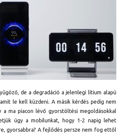
yűgöző, de a degradáció a jelenlegi lítium alapú
 amit le kell küzdeni. A másik kérdés pedig nem
ogy a ma piacon lévő gyorstöltési megoldásokkal
hetjük úgy a mobilunkat, hogy 1-2 napig lehet
re, gyorsabbra? A fejlődés persze nem fog ettől