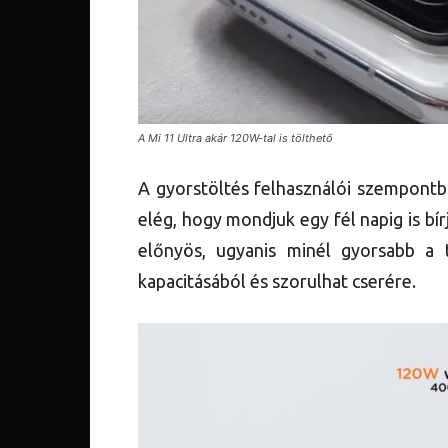
A Mi 11 Ultra akár 120W-tal is tölthető
A gyorstöltés felhasználói szempontb
elég, hogy mondjuk egy fél napig is b
előnyös, ugyanis minél gyorsabb a t
kapacitásából és szorulhat cserére.