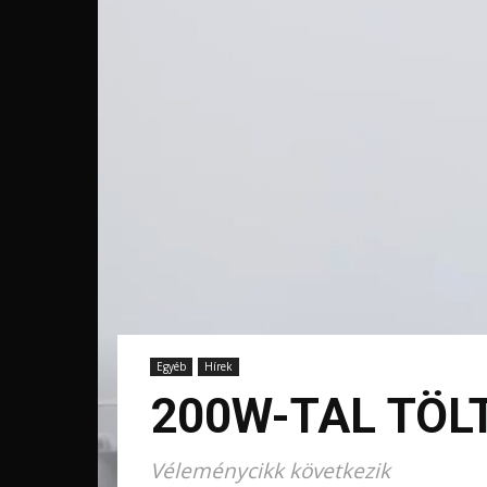
Egyéb
Hírek
200W-TAL TÖLT
Véleménycikk következik