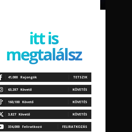
itt is
megtalálsz
41,088
Rajongók
TETSZIK
63,287
Követő
KÖVETÉS
160,100
Követő
KÖVETÉS
3,827
Követő
KÖVETÉS
334,000
Feliratkozó
FELIRATKOZÁS