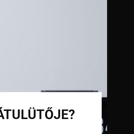
HÁTULÜTŐJE?