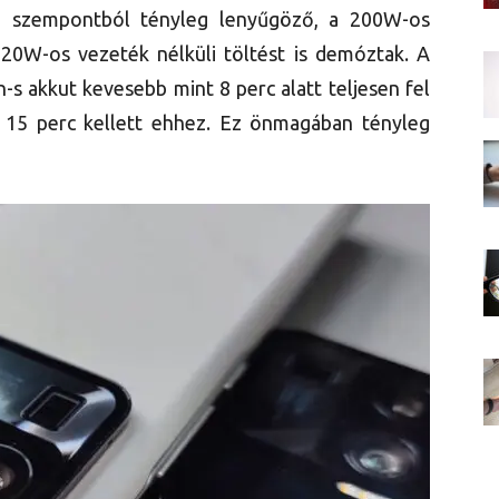
ai szempontból tényleg lenyűgöző, a 200W-os
120W-os vezeték nélküli töltést is demóztak. A
h-s akkut kevesebb mint 8 perc alatt teljesen fel
ak 15 perc kellett ehhez. Ez önmagában tényleg