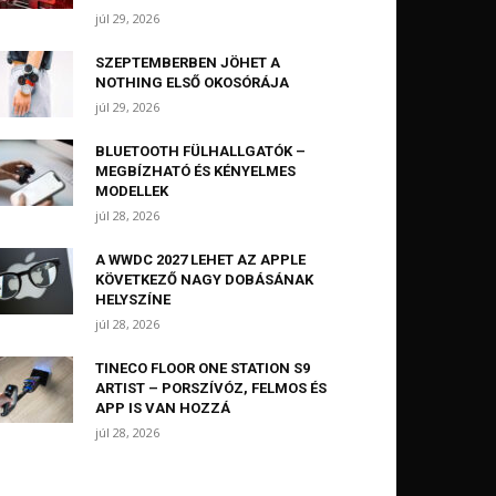
júl 29, 2026
SZEPTEMBERBEN JÖHET A
NOTHING ELSŐ OKOSÓRÁJA
júl 29, 2026
BLUETOOTH FÜLHALLGATÓK –
MEGBÍZHATÓ ÉS KÉNYELMES
MODELLEK
júl 28, 2026
A WWDC 2027 LEHET AZ APPLE
KÖVETKEZŐ NAGY DOBÁSÁNAK
HELYSZÍNE
júl 28, 2026
TINECO FLOOR ONE STATION S9
ARTIST – PORSZÍVÓZ, FELMOS ÉS
APP IS VAN HOZZÁ
júl 28, 2026