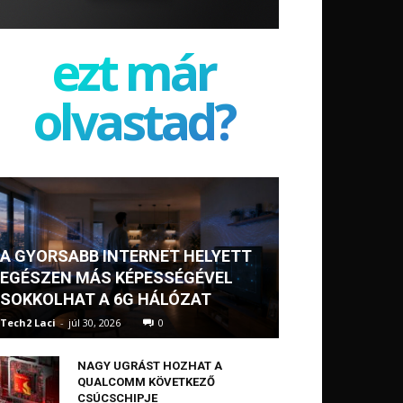
ezt már
olvastad?
A GYORSABB INTERNET HELYETT
EGÉSZEN MÁS KÉPESSÉGÉVEL
SOKKOLHAT A 6G HÁLÓZAT
Tech2 Laci
-
júl 30, 2026
0
NAGY UGRÁST HOZHAT A
QUALCOMM KÖVETKEZŐ
CSÚCSCHIPJE