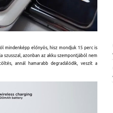
ól mindenképp előnyös, hisz mondjuk 15 perc is
írja szusszal, azonban az akku szempontjából nem
öltés, annál hamarabb degradálódik, veszít a