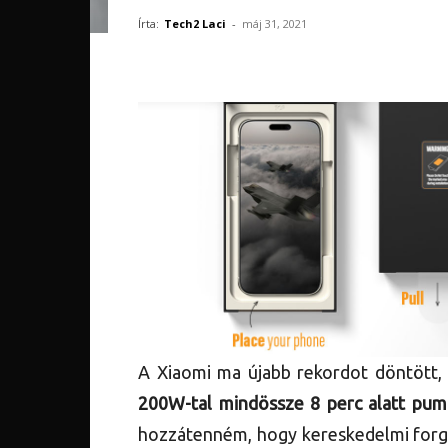
Írta:
Tech2 Laci
-
máj 31, 2021
A Xiaomi ma újabb rekordot döntött, 
200W-tal mindössze 8 perc alatt pump
hozzátenném, hogy kereskedelmi for