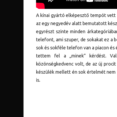
A kínai gyártó elképesztő tempót vett
az egy negyedév alatt bemutatott kész
egyrészt szinte minden árkategóriába
telefont, ami szuper, de sokakat ez a
sok és sokféle telefon van a piacon és
tettem fel a „minek” kérdést. Va
közönségkedvenc volt, de az új procit
készülék mellett én sok értelmét nem l
is.