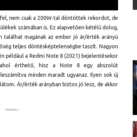
 fel, nem csak a 200W-tal döntöttek rekordot, de
ülékek számában is. Ez alapvetően kétélű dolog,
n találhat magának az ember jó ár/érték arányú
 bőség teljes döntésképtelenségbe taszít. Nagyon
 én például a Redmi Note 8 (2021) bejelentésekor
lahol érthető, hisz a Note 8 egy abszolút
 leszámítva minden maradt ugyanaz. Ilyen sok új
átom. Ár/érték arányban biztos jó lesz, de akkor
- Hirdetés -