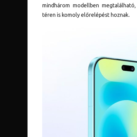
mindhárom modellben megtalálható,
téren is komoly előrelépést hoznak.