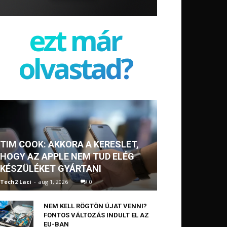
ezt már
olvastad?
TIM COOK: AKKORA A KERESLET,
HOGY AZ APPLE NEM TUD ELÉG
KÉSZÜLÉKET GYÁRTANI
Tech2 Laci
-
aug 1, 2026
0
NEM KELL RÖGTÖN ÚJAT VENNI?
FONTOS VÁLTOZÁS INDULT EL AZ
EU-BAN