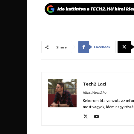
Facebook
Share
Tech2 Laci
https://tech2.hu
Kiskorom óta vonzott az inform
most vagyok, időm nagy részé