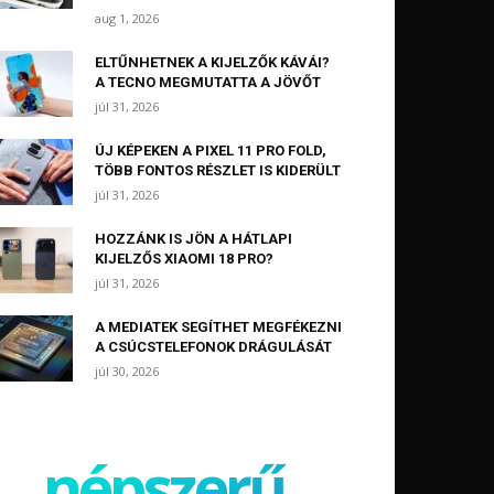
aug 1, 2026
ELTŰNHETNEK A KIJELZŐK KÁVÁI?
A TECNO MEGMUTATTA A JÖVŐT
júl 31, 2026
ÚJ KÉPEKEN A PIXEL 11 PRO FOLD,
TÖBB FONTOS RÉSZLET IS KIDERÜLT
júl 31, 2026
HOZZÁNK IS JÖN A HÁTLAPI
KIJELZŐS XIAOMI 18 PRO?
júl 31, 2026
A MEDIATEK SEGÍTHET MEGFÉKEZNI
A CSÚCSTELEFONOK DRÁGULÁSÁT
júl 30, 2026
népszerű