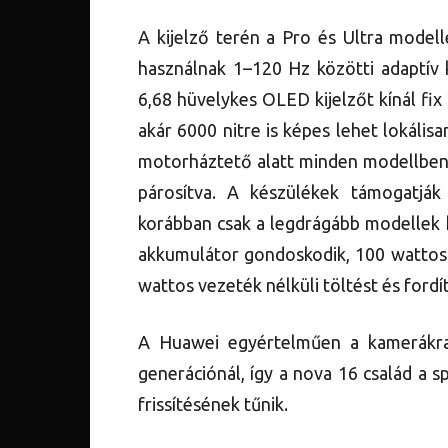
A kijelző terén a Pro és Ultra mode
használnak 1–120 Hz közötti adaptív k
6,68 hüvelykes OLED kijelzőt kínál fix 
akár 6000 nitre is képes lehet lokálisa
motorháztető alatt minden modellben 
párosítva. A készülékek támogatjá
korábban csak a legdrágább modellek k
akkumulátor gondoskodik, 100 wattos 
wattos vezeték nélküli töltést és fordíto
A Huawei egyértelműen a kamerákra
generációnál, így a nova 16 család a s
frissítésének tűnik.