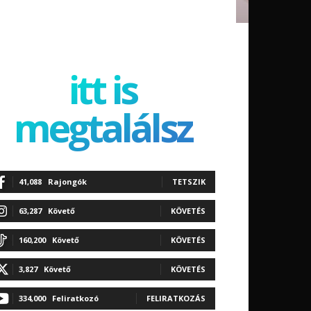
itt is
megtalálsz
41,088
Rajongók
TETSZIK
63,287
Követő
KÖVETÉS
160,200
Követő
KÖVETÉS
3,827
Követő
KÖVETÉS
334,000
Feliratkozó
FELIRATKOZÁS