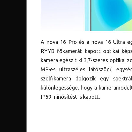
A nova 16 Pro és a nova 16 Ultra eg
RYYB főkamerát kapott optikai képst
kamera egészít ki 3,7-szeres optikai
MP-es ultraszéles látószögű egys
szelfikamera dolgozik egy spektrá
különlegessége, hogy a kameramodult 
IP69 minősítést is kapott.