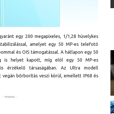
yaránt egy 200 megapixeles, 1/1,28 hüvelykes
abilizálással, amelyet egy 50 MP-es telefotó
 zoommal és OIS támogatással. A hátlapon egy 50
ég is helyet kapott, míg elöl egy 50 MP-es
lis érzékelő társaságában. Az Ultra modell
vegán bőrborítás veszi körül, emellett IP68 és
- Hirdetés -