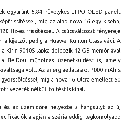
llek egyaránt 6,84 hüvelykes LTPO OLED panelt
épfrissítéssel, míg az alap nova 16 egy kisebb,
120 Hz-es frissítéssel. A csúcsváltozat fényereje
n, a kijelzőt pedig a Huawei Kunlun Glass védi. A
a Kirin 9010S lapka dolgozik 12 GB memóriával
k a BeiDou műholdas üzenetküldést is, amely
iváltsága volt. Az energiaellátásról 7000 mAh-s
gyorstöltéssel, míg a nova 16 Ultra emellett 50
tt vezeték nélküli töltést is kínál.
 és az üzemidőre helyezte a hangsúlyt az új
pecifikációk alapján a széria eddigi legkomolyabb