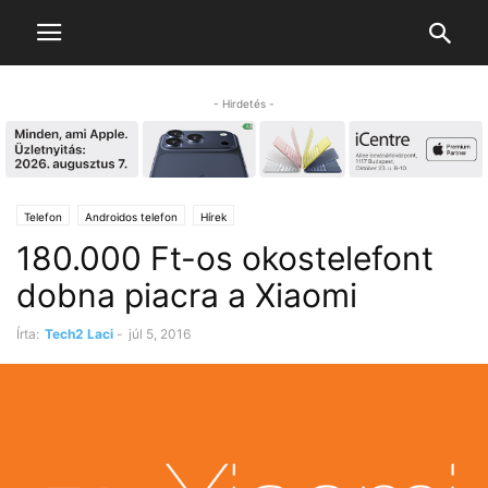
- Hirdetés -
Telefon
Androidos telefon
Hírek
180.000 Ft-os okostelefont
dobna piacra a Xiaomi
Írta:
Tech2 Laci
-
júl 5, 2016