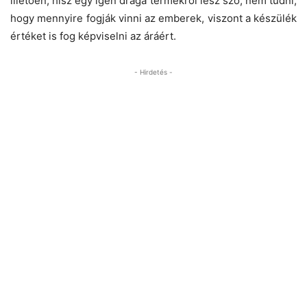
illetően, hisz egy igen drága termékről lesz szó, nem tudni,
hogy mennyire fogják vinni az emberek, viszont a készülék
értéket is fog képviselni az áráért.
- Hirdetés -