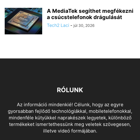
A MediaTek segíthet megfékezni
a csúcstelefonok drágulását
Tech2 Laci
-
júl 30, 2026
RÓLUNK
Az információ mindenkié! Célunk, hogy az egyre
gyorsabban fejlődő technológiákkal, mobiletelefonokkal,
mindenféle kütyükkel naprakészek legyetek, különböző
termékeket ismertethessünk meg veletek szövegesen,
illetve videó formájában.