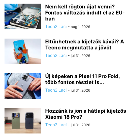
Nem kell rögtön újat venni?
Fontos változás indult el az EU-
ban
Tech2 Laci
-
aug 1, 2026
Eltűnhetnek a kijelzők kávái? A
Tecno megmutatta a jövőt
Tech2 Laci
-
júl 31, 2026
Új képeken a Pixel 11 Pro Fold,
több fontos részlet is...
Tech2 Laci
-
júl 31, 2026
Hozzánk is jön a hátlapi kijelzős
Xiaomi 18 Pro?
Tech2 Laci
-
júl 31, 2026