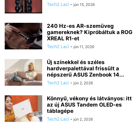
Tech2 Laci
-
jún 15, 2026
240 Hz-es AR-szemüveg
gamereknek? Kipróbáltuk a ROG
XREAL R1-et
Tech2 Laci
-
jún 11, 2026
Új színekkel és széles
hardverpalettával frissült a
népszerű ASUS Zenbook 14...
Tech2 Laci
-
jún 2, 2026
Könnyű, vékony és látványos: itt
az új ASUS Tandem OLED-es
táblagépe
Tech2 Laci
-
jún 2, 2026