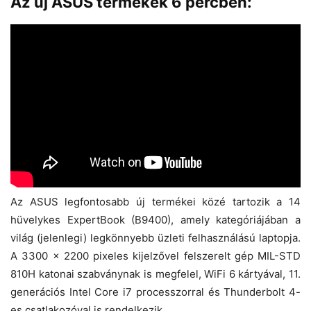
Az új ASUS termékek 6 percben:
Az ASUS legfontosabb új termékei közé tartozik a 14
hüvelykes ExpertBook (B9400), amely kategóriájában a
világ (jelenlegi) legkönnyebb üzleti felhasználású laptopja.
A 3300 x 2200 pixeles kijelzővel felszerelt gép MIL-STD
810H katonai szabványnak is megfelel, WiFi 6 kártyával, 11.
generációs Intel Core i7 processzorral és Thunderbolt 4-
es csatlakozóval is rendelkezik.