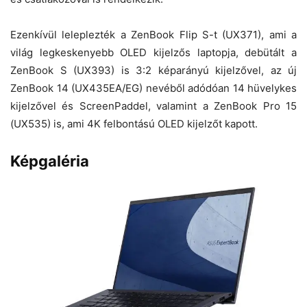
Ezenkívül leleplezték a ZenBook Flip S-t (UX371), ami a
világ legkeskenyebb OLED kijelzős laptopja, debütált a
ZenBook S (UX393) is 3:2 képarányú kijelzővel, az új
ZenBook 14 (UX435EA/EG) nevéből adódóan 14 hüvelykes
kijelzővel és ScreenPaddel, valamint a ZenBook Pro 15
(UX535) is, ami 4K felbontású OLED kijelzőt kapott.
Képgaléria