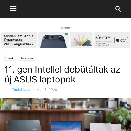
- Hirdetés -
Hírek
Notebook
11. gen Intellel debütáltak az
új ASUS laptopok
Írta:
Tech2 Laci
-
szept 3, 2020