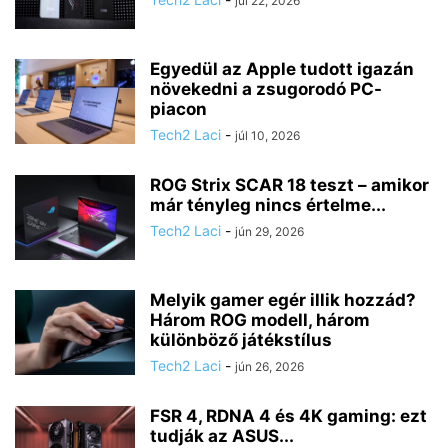
júl 22, 2026
Egyedül az Apple tudott igazán
növekedni a zsugorodó PC-
piacon
Tech2 Laci
-
júl 10, 2026
ROG Strix SCAR 18 teszt – amikor
már tényleg nincs értelme...
Tech2 Laci
-
jún 29, 2026
Melyik gamer egér illik hozzád?
Három ROG modell, három
különböző játékstílus
Tech2 Laci
-
jún 26, 2026
FSR 4, RDNA 4 és 4K gaming: ezt
tudják az ASUS...