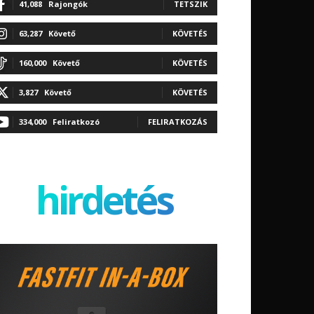
41,088
Rajongók
TETSZIK
63,287
Követő
KÖVETÉS
160,000
Követő
KÖVETÉS
3,827
Követő
KÖVETÉS
334,000
Feliratkozó
FELIRATKOZÁS
hirdetés