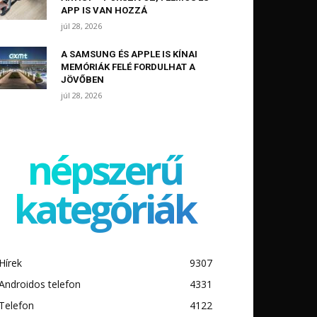
APP IS VAN HOZZÁ
júl 28, 2026
A SAMSUNG ÉS APPLE IS KÍNAI
MEMÓRIÁK FELÉ FORDULHAT A
JÖVŐBEN
júl 28, 2026
népszerű
kategóriák
Hírek
9307
Androidos telefon
4331
Telefon
4122