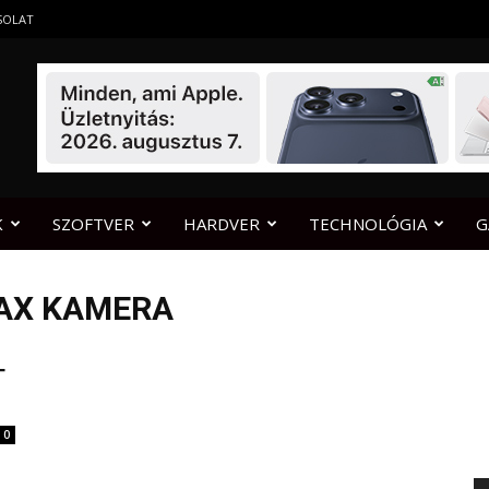
SOLAT
K
SZOFTVER
HARDVER
TECHNOLÓGIA
G
MAX KAMERA
T
0