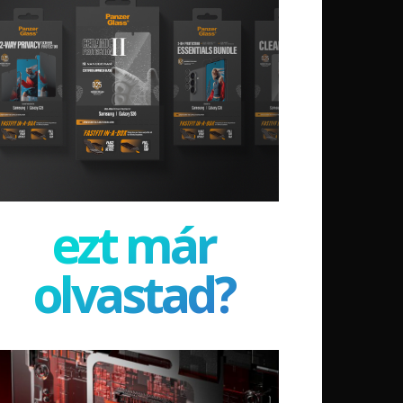
ezt már
olvastad?