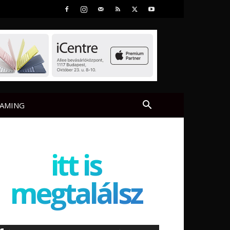
AMING
itt is
megtalálsz