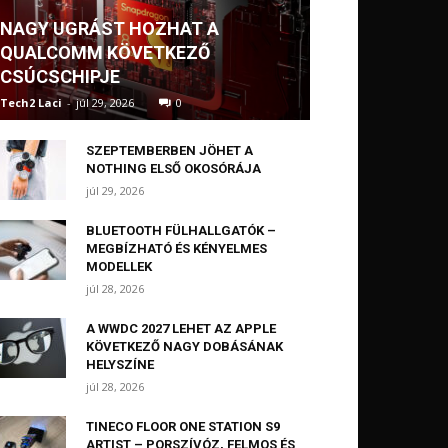
NAGY UGRÁST HOZHAT A
QUALCOMM KÖVETKEZŐ
CSÚCSCHIPJE
Tech2 Laci
-
júl 29, 2026
0
SZEPTEMBERBEN JÖHET A
NOTHING ELSŐ OKOSÓRÁJA
júl 29, 2026
BLUETOOTH FÜLHALLGATÓK –
MEGBÍZHATÓ ÉS KÉNYELMES
MODELLEK
júl 28, 2026
A WWDC 2027 LEHET AZ APPLE
KÖVETKEZŐ NAGY DOBÁSÁNAK
HELYSZÍNE
júl 28, 2026
TINECO FLOOR ONE STATION S9
ARTIST – PORSZÍVÓZ, FELMOS ÉS