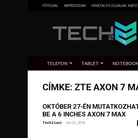
FŐOLDAL
IMPRESSZUM
HIVATALOS OLDALAK, KAPC
Tech2.hu
TELEFON
TABLET
NOTEBOO
CÍMKE: ZTE AXON 7 
OKTÓBER 27-ÉN MUTATKOZHA
BE A 6 INCHES AXON 7 MAX
Tech2 Laci
-
okt 22, 2016